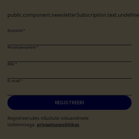
public.component.newsletterSubscription.text.undefin
Eesnimi
*
Perekonnanimi
*
Riik
*
E-mail
*
REGISTREERI
Registreerudes nõustute isikuandmete
töötlemisega.
privaatsuspoliitikas
.