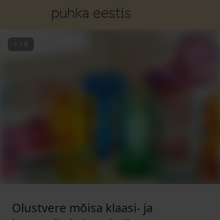
1
/
6
Olustvere mõisa klaasi- ja