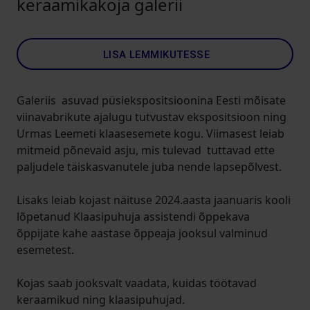
keraamikakoja galerii
LISA LEMMIKUTESSE
Galeriis asuvad püsiekspositsioonina Eesti mõisate
viinavabrikute ajalugu tutvustav ekspositsioon ning
Urmas Leemeti klaasesemete kogu. Viimasest leiab
mitmeid põnevaid asju, mis tulevad tuttavad ette
paljudele täiskasvanutele juba nende lapsepõlvest.
Lisaks leiab kojast näituse 2024.aasta jaanuaris kooli
lõpetanud Klaasipuhuja assistendi õppekava
õppijate kahe aastase õppeaja jooksul valminud
esemetest.
Kojas saab jooksvalt vaadata, kuidas töötavad
keraamikud ning klaasipuhujad.