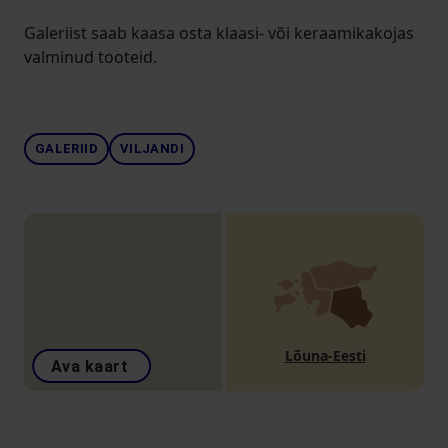
Galeriist saab kaasa osta klaasi- või keraamikakojas
valminud tooteid.
GALERIID
VILJANDI
Lõuna-Eesti
Ava kaart