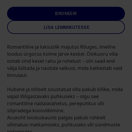
BRONEERI
LISA LEMMIKUTESSE
Romantiline ja luksuslik majutus Rõuges, imeline
loodus ürgorus kolme järve keskel. Ööikuoru villa
ootab sind keset rahu ja rohelust – siin saad end
välja lülitada ja nautida vaikust, mida katkestab vaid
linnulaul.
Hubane ja stiilselt sisustatud villa pakub kõike, mida
vajad lõõgastavaks puhkuseks – olgu see
romantiline nädalavahetus, perepuhkus või
sõpradega koosviibimine.
Asukoht looduskaunis paigas pakub rohkelt
võimalusi matkamiseks, puhkuseks või sündmuste
pidamiseks.