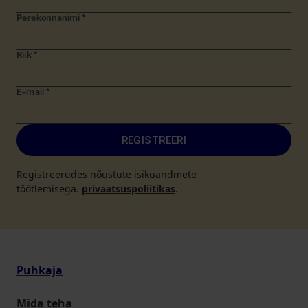
Perekonnanimi
*
Riik
*
E-mail
*
REGISTREERI
Registreerudes nõustute isikuandmete
töötlemisega.
privaatsuspoliitikas
.
Puhkaja
Mida teha