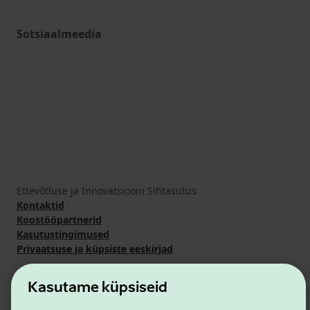
Sotsiaalmeedia
Ettevõtluse ja Innovatsiooni Sihtasutus
Kontaktid
Koostööpartnerid
Kasutustingimused
Privaatsuse ja küpsiste eeskirjad
Kasutame küpsiseid