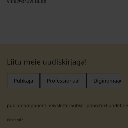
villa@oruvilla.ee
Liitu meie uudiskirjaga!
Puhkaja
Professionaal
Diginomaad
public.component.newsletterSubscription.text.undefin
Eesnimi
*