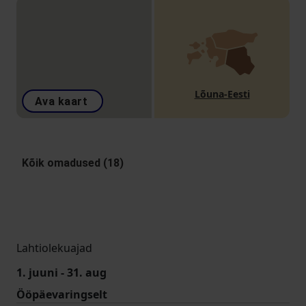
Lõuna-Eesti
Ava kaart
Kõik omadused (18)
Lahtiolekuajad
1. juuni - 31. aug
Ööpäevaringselt