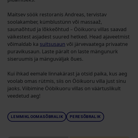
Maitsev söök restoranis Andreas, tervistav
soolakamber, kümblustünn või massaaž,
saunaõhtud ja lõkkeõhtud – Ööikuoru villas saavad
väikestest asjadest suured hetked. Head ajaveetmist
võimaldab ka
suitsusaun
või järvevaatega privaatne
puravikusaun. Laste päralt on laste mängunurk
siseruumis ja mänguväljak õues.
Kui ihkad eemale linnakärast ja otsid paika, kus aeg
voolab omas rütmis, siis on Ööikuoru villa just sinu
jaoks. Viibimine Ööbikuoru villas on väärtuslikult
veedetud aeg!
LEMMIKLOOMASÕBRALIK
PERESÕBRALIK