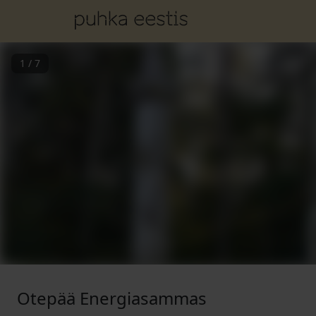
1
/
7
Otepää Energiasammas