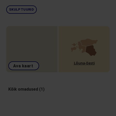
SKULPTUURID
Lõuna-Eesti
Ava kaart
Kõik omadused (1)