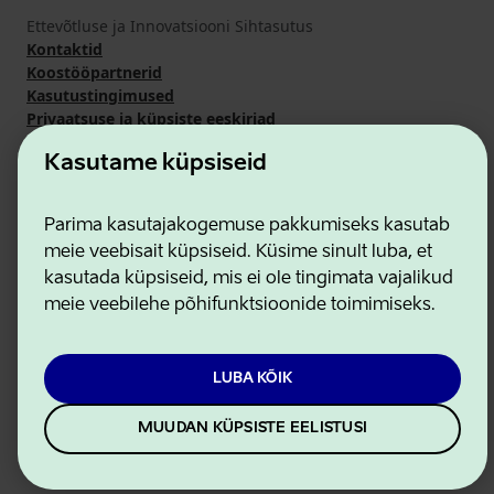
Ettevõtluse ja Innovatsiooni Sihtasutus
Kontaktid
Koostööpartnerid
Kasutustingimused
Privaatsuse ja küpsiste eeskirjad
Kasutame küpsiseid
Parima kasutajakogemuse pakkumiseks kasutab
meie veebisait küpsiseid. Küsime sinult luba, et
kasutada küpsiseid, mis ei ole tingimata vajalikud
meie veebilehe põhifunktsioonide toimimiseks.
LUBA KÕIK
MUUDAN KÜPSISTE EELISTUSI