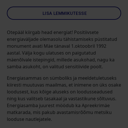
LISA LEMMIKUTESSE
Otepääl kiirgab head energiat! Positiivsete
energiaväljade olemasolu tähistamiseks püstitatud
monument avati Mäe tänaval 1.oktoobril 1992
aastal. Välja kogu ulatuses on paigutatud
mäenõlvale istepingid, millede asukohad, nagu ka
samba asukoht, on valitud sensitiivide poolt.
Energiasammas on sümboliks ja meeldetuletuseks
kiiresti muutuvas maailmas, et inimene on üks osake
loodusest, kus kõige aluseks on loodusseadused
ning kus valitseb tasakaal ja vastastikune sõltuvus.
Energiasamba juurest möödub ka Apreekrimäe
matkarada, mis pakub avastamisrõõmu metsiku
looduse nautlejatele.