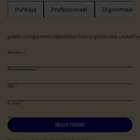
Puhkaja
Professionaal
Diginomaad
public.component.newsletterSubscription.text.undefin
Eesnimi
*
Perekonnanimi
*
Riik
*
E-mail
*
REGISTREERI