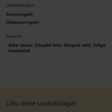
Lahtiolekuajad
Aastaringselt
Ööpäevaringselt
Asukoht
Mäe tänav, Otepää linn, Otepää vald, Valga
maakond
Liitu meie uudiskirjaga!