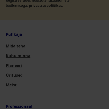
Registreerudes nõustute isikuandmete
töötlemisega.
privaatsuspoliitikas
.
Puhkaja
Mida teha
Kuhu minna
Planeeri
Üritused
Meist
Professionaal