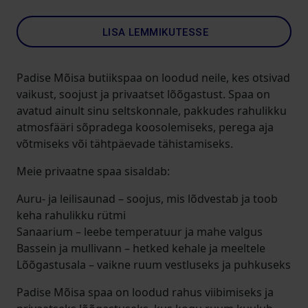
LISA LEMMIKUTESSE
Padise Mõisa butiikspaa on loodud neile, kes otsivad
vaikust, soojust ja privaatset lõõgastust. Spaa on
avatud ainult sinu seltskonnale, pakkudes rahulikku
atmosfääri sõpradega koosolemiseks, perega aja
võtmiseks või tähtpäevade tähistamiseks.
Meie privaatne spaa sisaldab:
Auru- ja leilisaunad – soojus, mis lõdvestab ja toob
keha rahulikku rütmi
Sanaarium – leebe temperatuur ja mahe valgus
Bassein ja mullivann – hetked kehale ja meeltele
Lõõgastusala – vaikne ruum vestluseks ja puhkuseks
Padise Mõisa spaa on loodud rahus viibimiseks ja