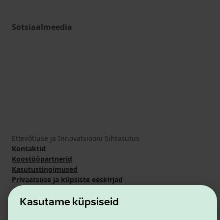
Sotsiaalmeedia
Ettevõtluse ja Innovatsiooni Sihtasutus
Kontaktid
Koostööpartnerid
Kasutustingimused
Privaatsuse ja küpsiste eeskirjad
Kasutame küpsiseid