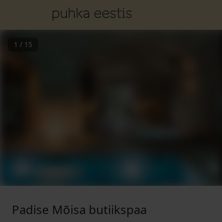
1
/
15
Padise Mõisa butiikspaa