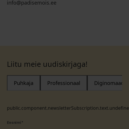
info@padisemois.ee
Liitu meie uudiskirjaga!
Puhkaja
Professionaal
Diginomaad
public.component.newsletterSubscription.text.undefin
Eesnimi
*