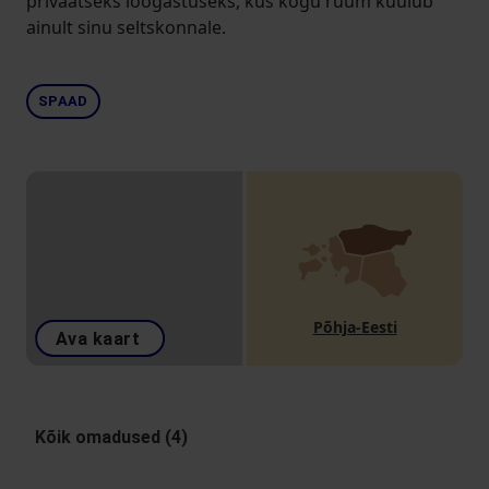
privaatseks lõõgastuseks, kus kogu ruum kuulub
ainult sinu seltskonnale.
SPAAD
Põhja-Eesti
Ava kaart
Kõik omadused (4)