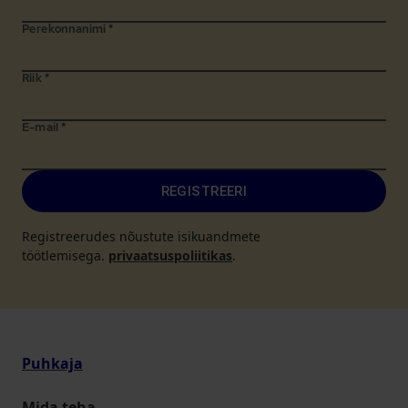
Perekonnanimi
*
Riik
*
E-mail
*
REGISTREERI
Registreerudes nõustute isikuandmete
töötlemisega.
privaatsuspoliitikas
.
Puhkaja
Mida teha