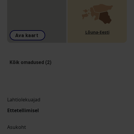
Lõuna-Eesti
Ava kaart
Kõik omadused (2)
Lahtiolekuajad
Ettetellimisel
Asukoht