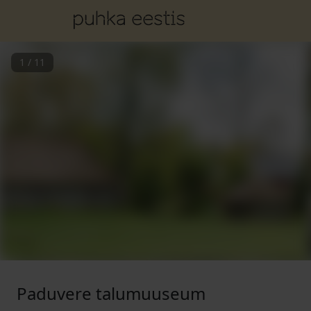
1
/
11
Paduvere talumuuseum