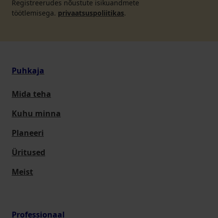
Registreerudes nõustute isikuandmete
töötlemisega.
privaatsuspoliitikas
.
Puhkaja
Mida teha
Kuhu minna
Planeeri
Üritused
Meist
Professionaal