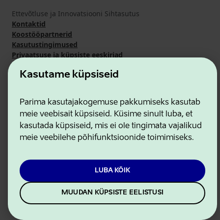
Ettevõtluse ja Innovatsiooni Sihtasutus
Kontaktid
Koostööpartnerid
Kasutustingimused
Privaatsuse ja küpsiste eeskirjad
Kasutame küpsiseid
Parima kasutajakogemuse pakkumiseks kasutab
meie veebisait küpsiseid. Küsime sinult luba, et
kasutada küpsiseid, mis ei ole tingimata vajalikud
meie veebilehe põhifunktsioonide toimimiseks.
LUBA KÕIK
MUUDAN KÜPSISTE EELISTUSI