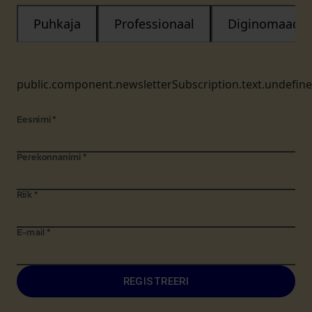
Puhkaja
Professionaal
Diginomaad
public.component.newsletterSubscription.text.undefin
Eesnimi
*
Perekonnanimi
*
Riik
*
E-mail
*
REGISTREERI