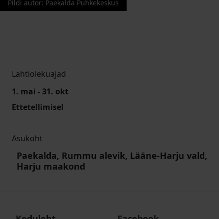
Pildi autor
:
Paekalda Puhkekeskus
Lahtiolekuajad
1. mai - 31. okt
Ettetellimisel
Asukoht
Paekalda, Rummu alevik, Lääne-Harju vald,
Harju maakond
Koduleht
Facebook