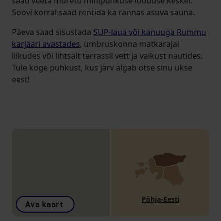
saad veeta muretu minipuhkuse looduse keskel.
Soovi korral saad rentida ka rannas asuva sauna.
Päeva saad sisustada
SUP-laua või kanuuga Rummu
karjääri avastades
, ümbruskonna matkarajal
liikudes või lihtsalt terrassil vett ja vaikust nautides.
Tule koge puhkust, kus järv algab otse sinu ukse
eest!
Põhja-Eesti
Ava kaart