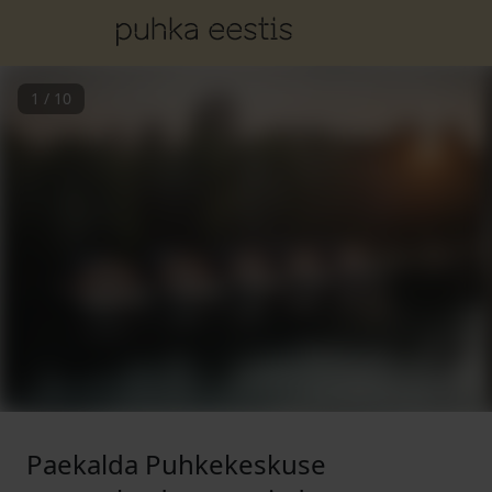
1
/
10
Paekalda Puhkekeskuse