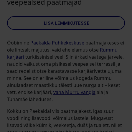
veepealsed paatmajad
LISA LEMMIKUTESSE
Ööbimine
Paekalda Puhkekeskuse
paatmajakeses ei
ole lihtsalt majutus, vaid ehe elamus otse
Rummu
karjääri
türkiissinisel veel. Siin ärkad vaatega järvele,
naudid vaikust oma pisikesel veepealsel terrassil ja
saad redelist otse karastavasse karjäärivette ujuma
minna. See on eriline võimalus kogeda Rummu
ainulaadset maastikku täiesti uue nurga alt – keset
vett, endise karjääri,
vana Murru vangla
ala ja
Tuhamäe läheduses.
Kokku on Paekaldal viis paatmajakest, igas suur
voodi ning lisavoodi võimalus lastele. Mugavust
lisavad väike külmik, veekeetja, dušš ja tualett, nii et