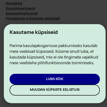
Kontaktid
Koostööpartnerid
Kasutustingimused
Privaatsuse ja küpsiste eeskirjad
Kasutame küpsiseid
Parima kasutajakogemuse pakkumiseks kasutab
meie veebisait küpsiseid. Küsime sinult luba, et
kasutada küpsiseid, mis ei ole tingimata vajalikud
meie veebilehe põhifunktsioonide toimimiseks.
LUBA KÕIK
MUUDAN KÜPSISTE EELISTUSI