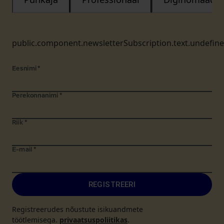
public.component.newsletterSubscription.text.undefin
Eesnimi
*
Perekonnanimi
*
Riik
*
E-mail
*
REGISTREERI
Registreerudes nõustute isikuandmete
töötlemisega.
privaatsuspoliitikas
.