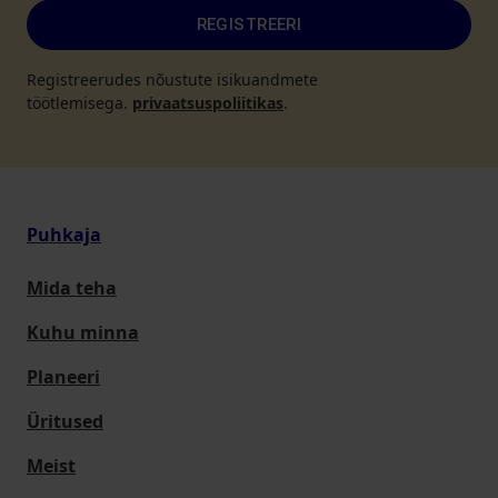
REGISTREERI
Registreerudes nõustute isikuandmete
töötlemisega.
privaatsuspoliitikas
.
Puhkaja
Mida teha
Kuhu minna
Planeeri
Üritused
Meist