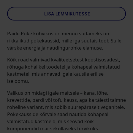
LISA LEMMIKUTESSE
Paide Poke kohvikus on menüü südameks on
rikkalikud pokekaussid, mille iga suutäis toob Sulle
värske energia ja naudingurohke elamuse.
Kõik road valmivad kvaliteetsetest koostisosadest,
rõhuga kohalikel toodetel ja kohapeal valmistatud
kastmetel, mis annavad igale kausile erilise
iseloomu.
Valikus on midagi igale maitsele – kana, lõhe,
krevettide, pardi või tofu kauss, aga ka täiesti taimne
roheline variant, mis sobib suurepäraselt veganitele.
Pokekausside kõrvale saad nautida kohapeal
valmistatud kastmeid, mis seovad kõik
komponendid maitseküllaseks tervikuks.