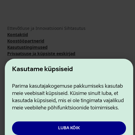
Ettevõtluse ja Innovatsiooni Sihtasutus
Kontaktid
Koostööpartnerid
Kasutustingimused
Privaatsuse ja küpsiste eeskirjad
Kasutame küpsiseid
Parima kasutajakogemuse pakkumiseks kasutab
meie veebisait küpsiseid. Küsime sinult luba, et
kasutada küpsiseid, mis ei ole tingimata vajalikud
meie veebilehe põhifunktsioonide toimimiseks.
LUBA KÕIK