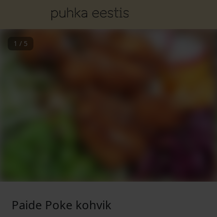
1
/
5
Paide Poke kohvik