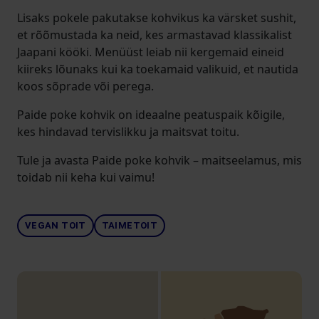
Lisaks pokele pakutakse kohvikus ka värsket sushit,
et rõõmustada ka neid, kes armastavad klassikalist
Jaapani kööki. Menüüst leiab nii kergemaid eineid
kiireks lõunaks kui ka toekamaid valikuid, et nautida
koos sõprade või perega.
Paide poke kohvik on ideaalne peatuspaik kõigile,
kes hindavad tervislikku ja maitsvat toitu.
Tule ja avasta Paide poke kohvik – maitseelamus, mis
toidab nii keha kui vaimu!
VEGAN TOIT
TAIMETOIT