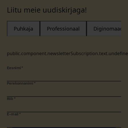
Liitu meie uudiskirjaga!
Puhkaja
Professionaal
Diginomaad
public.component.newsletterSubscription.text.undefin
Eesnimi
*
Perekonnanimi
*
Riik
*
E-mail
*