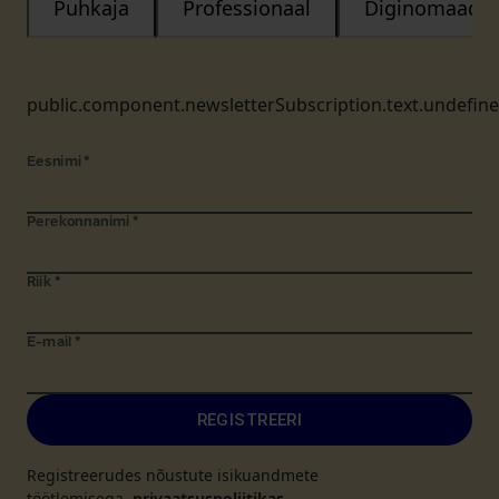
Puhkaja
Professionaal
Diginomaad
public.component.newsletterSubscription.text.undefin
Eesnimi
*
Perekonnanimi
*
Riik
*
E-mail
*
REGISTREERI
Registreerudes nõustute isikuandmete
töötlemisega.
privaatsuspoliitikas
.