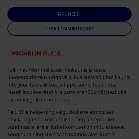
BRONEERI
LISA LEMMIKUTESSE
Tallinnas Nõmmel asub imekaunis ja uhke
juugendarhitektuuriga villa, kus sulavad ühte kaunis
interjöör, taevalik toit ja tipptasemel teenindus.
Naudi inspireeritud à la carte menüüd või peakoka
mitmekäigulist erimenüüd.
Paju Villa helge ning valgusküllane atmosfäär
otsekui igatseb romantiliste ning perepidulike
sündmuste järele. Kahel korrusel on mitu erinevat
söögituba ning suve saab nautida aias, kust ei