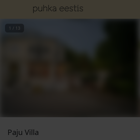
1
/
13
Paju Villa