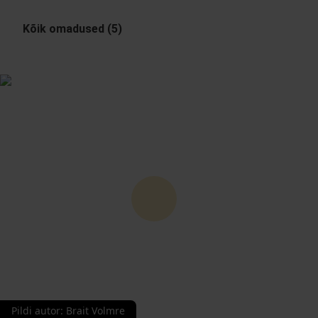
Kõik omadused (5)
Pildi autor
:
Brait Volmre