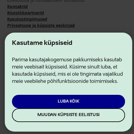
Ettevõtluse ja Innovatsiooni Sihtasutus
Kontaktid
Koostööpartnerid
Kasutustingimused
Privaatsuse ja küpsiste eeskirjad
Kasutame küpsiseid
Parima kasutajakogemuse pakkumiseks kasutab
meie veebisait küpsiseid. Küsime sinult luba, et
kasutada küpsiseid, mis ei ole tingimata vajalikud
meie veebilehe põhifunktsioonide toimimiseks.
LUBA KÕIK
MUUDAN KÜPSISTE EELISTUSI