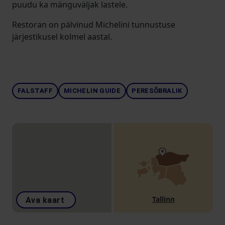
puudu ka mänguväljak lastele.
Restoran on pälvinud Michelini tunnustuse
järjestikusel kolmel aastal.
FALSTAFF
MICHELIN GUIDE
PERESÕBRALIK
Tallinn
Ava kaart