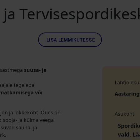
- ja Tervisespordikes
LISA LEMMIKUTESSE
kusastmega
suusa- ja
Lahtioleku
aajale tegeleda
, matkamisega või
Aastaring
ljon ja lõkkekoht. Õues on
Asukoht
d sooja- ja külma veega
Spordik
suvad sauna- ja
vald, L
rk.