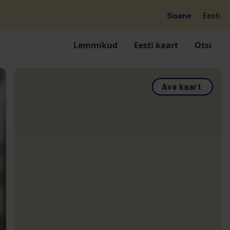
Sisene
Eesti
Lemmikud
Eesti kaart
Otsi
Ava kaart