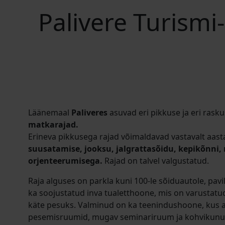
Palivere Turismi
Läänemaal
Paliveres
asuvad eri pikkuse ja eri ras
matkarajad.
Erineva pikkusega rajad võimaldavad vastavalt aast
suusatamise, jooksu, jalgrattasõidu, kepikõnni
orjenteerumisega.
Rajad on talvel valgustatud.
Raja alguses on parkla kuni 100-le sõiduautole, pavi
ka soojustatud inva tualetthoone, mis on varustatu
käte pesuks. Valminud on ka teenindushoone, kus a
pesemisruumid, mugav seminariruum ja kohvikunu