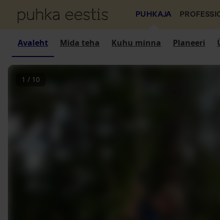
PUHKAJA
PROFESSI
Avaleht
Mida teha
Kuhu minna
Planeeri
1
/
10