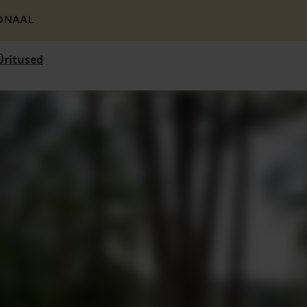
ONAAL
Üritused