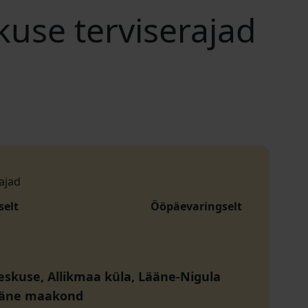
kuse terviserajad
ajad
selt
Ööpäevaringselt
eskuse, Allikmaa küla, Lääne-Nigula
ääne maakond