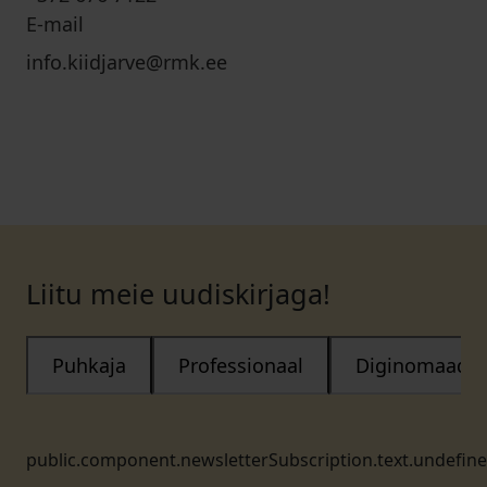
E-mail
info.kiidjarve@rmk.ee
Liitu meie uudiskirjaga!
Puhkaja
Professionaal
Diginomaad
public.component.newsletterSubscription.text.undefin