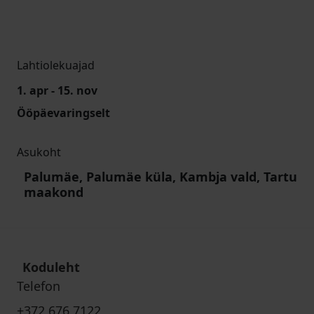
Lahtiolekuajad
1. apr - 15. nov
Ööpäevaringselt
Asukoht
Palumäe, Palumäe küla, Kambja vald, Tartu
maakond
Koduleht
Telefon
+372 676 7122