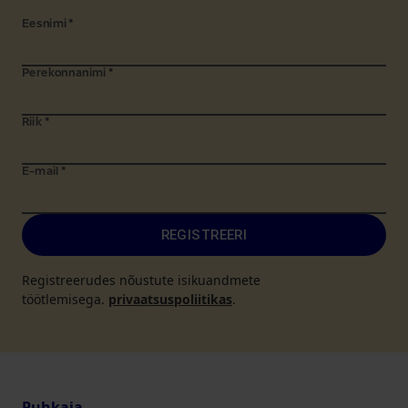
Eesnimi
*
Perekonnanimi
*
Riik
*
E-mail
*
REGISTREERI
Registreerudes nõustute isikuandmete
töötlemisega.
privaatsuspoliitikas
.
Puhkaja