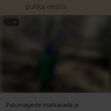
1
/
14
Palumägede matkarada ja