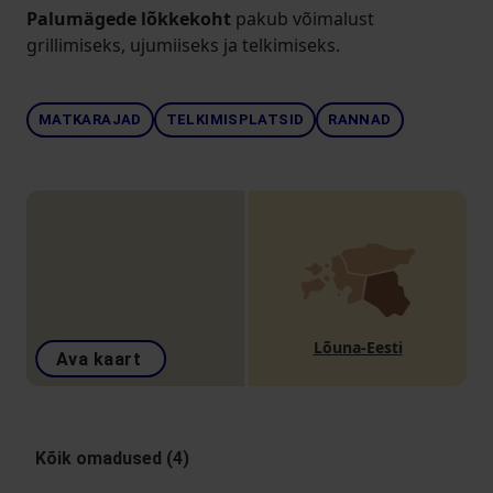
Palumägede lõkkekoht
pakub võimalust
grillimiseks, ujumiiseks ja telkimiseks.
MATKARAJAD
TELKIMISPLATSID
RANNAD
Lõuna-Eesti
Ava kaart
Kõik omadused (4)