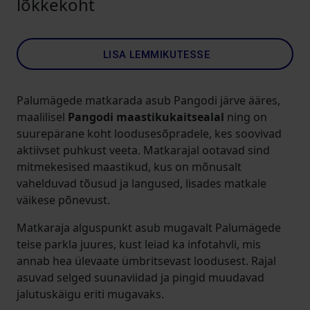
lõkkekoht
LISA LEMMIKUTESSE
Palumägede matkarada asub Pangodi järve ääres,
maalilisel
Pangodi maastikukaitsealal
ning on
suurepärane koht loodusesõpradele, kes soovivad
aktiivset puhkust veeta. Matkarajal ootavad sind
mitmekesised maastikud, kus on mõnusalt
vahelduvad tõusud ja langused, lisades matkale
väikese põnevust.
Matkaraja alguspunkt asub mugavalt Palumägede
teise parkla juures, kust leiad ka infotahvli, mis
annab hea ülevaate ümbritsevast loodusest. Rajal
asuvad selged suunaviidad ja pingid muudavad
jalutuskäigu eriti mugavaks.