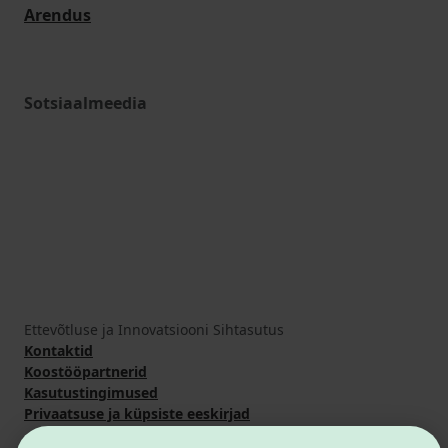
Arendus
Sotsiaalmeedia
Ettevõtluse ja Innovatsiooni Sihtasutus
Kontaktid
Koostööpartnerid
Kasutustingimused
Privaatsuse ja küpsiste eeskirjad