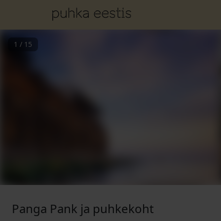
1
/
15
Panga Pank ja puhkekoht