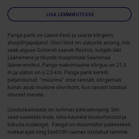
LISA LEMMIKUTESSE
Panga pank on Lääne-Eesti ja saarte kõrgeim
aluspõhjapaljand. Siluri klint on ulatuslik astang, mis
saab alguse Gotlandi saarelt Rootsis, kulgeb läbi
Läänemere ja tõuseb maapinnale Saaremaa
läänerannikul. Panga maksimaalne kõrgus on 21,3
m ja ulatus on u 2,5 km. Panga pank kerkib
paljandunud "müürina" otse rannalt, kõrgemais
kohas asub muistne ohvrikoht, kus vanasti toodud
ohvreid merele.
Looduskaitsealal on lummav päikseloojang. Siin
saad vaadelda linde, teha kauneid loodusfotosid ja
kiikuda külakiigel. Pangal on dolomiidist päikesekell,
matkarajad ning Eesti100 raames istutatud tammik.