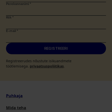
Perekonnanimi
*
Riik
*
E-mail
*
REGISTREERI
Registreerudes nõustute isikuandmete
töötlemisega.
privaatsuspoliitikas
.
Puhkaja
Mida teha