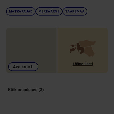
MATKARAJAD
MEREÄÄRNE
SAAREMAA
Lääne-Eesti
Ava kaart
Kõik omadused (3)