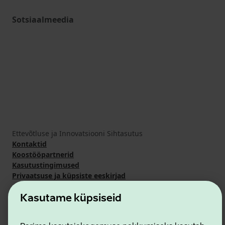
Sotsiaalmeedia
Ettevõtluse ja Innovatsiooni Sihtasutus
Kontaktid
Koostööpartnerid
Kasutustingimused
Privaatsuse ja küpsiste eeskirjad
Kasutame küpsiseid