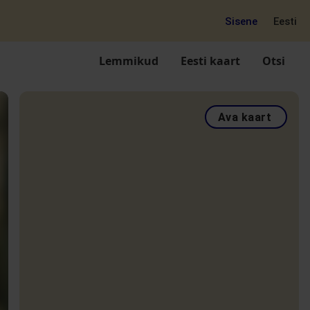
Sisene
Eesti
Lemmikud
Eesti kaart
Otsi
Ava kaart