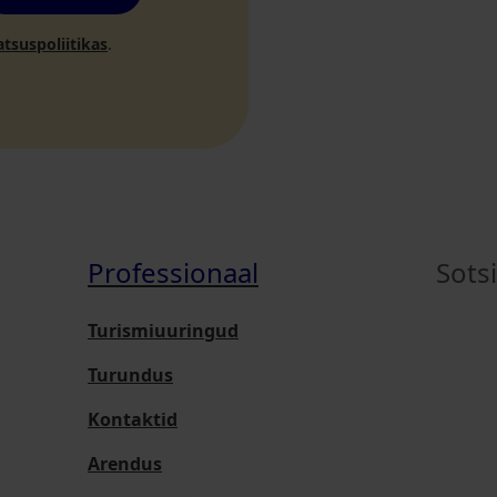
atsuspoliitikas
.
Professionaal
Sots
Turismiuuringud
Turundus
Kontaktid
Arendus