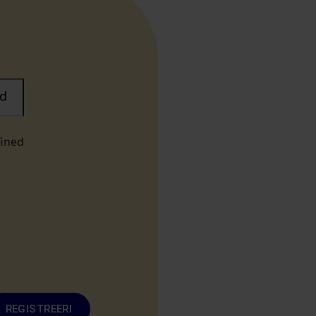
d
fined
REGISTREERI