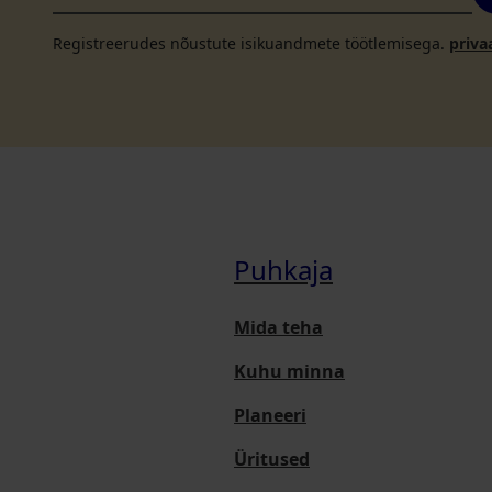
Registreerudes nõustute isikuandmete töötlemisega.
priva
Puhkaja
Mida teha
Kuhu minna
Planeeri
Üritused