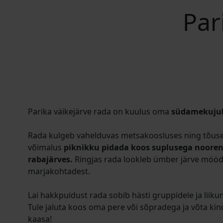
Par
Parika väikejärve rada on kuulus oma
südamekujuli
Rada kulgeb vahelduvas metsakoosluses ning tõuse
võimalus
piknikku pidada koos suplusega noore
rabajärves.
Ringjas rada lookleb ümber järve mööda 
marjakohtadest.
Lai hakkpuidust rada sobib hästi gruppidele ja liik
Tule jaluta koos oma pere või sõpradega ja võta ki
kaasa!