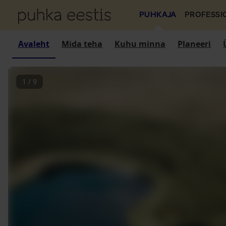
PUHKAJA
PROFESSI
Avaleht
Mida teha
Kuhu minna
Planeeri
1
/
9