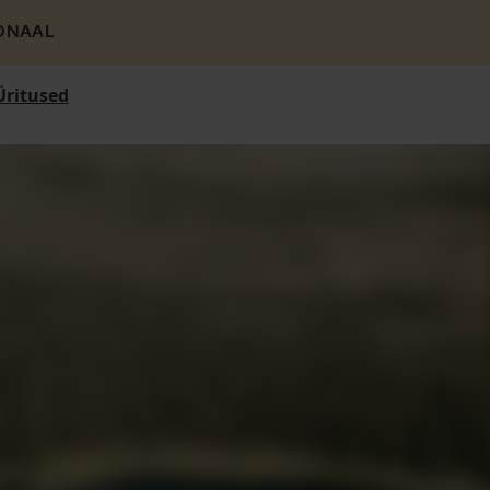
ONAAL
Üritused