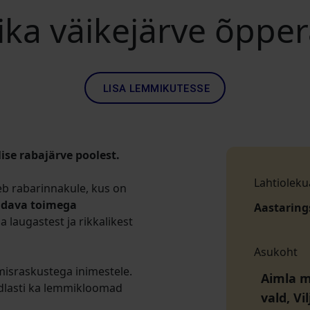
ika väikejärve õppe
LISA LEMMIKUTESSE
se rabajärve poolest.
Lahtioleku
b rabarinnakule, kus on
ndava toimega
Aastaring
laugastest ja rikkalikest
Asukoht
umisraskustega inimestele.
Aimla m
ndlasti ka lemmikloomad
vald, V