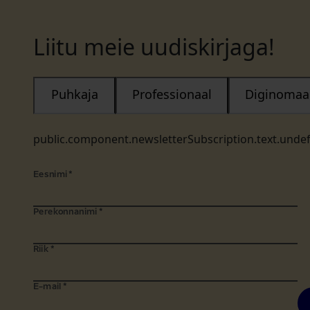
Liitu meie uudiskirjaga!
Puhkaja
Professionaal
Diginomaa
public.component.newsletterSubscription.text.unde
Eesnimi
*
Perekonnanimi
*
Riik
*
E-mail
*