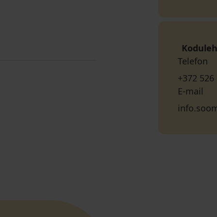
Koduleh
Telefon
+372 526
E-mail
info.soo