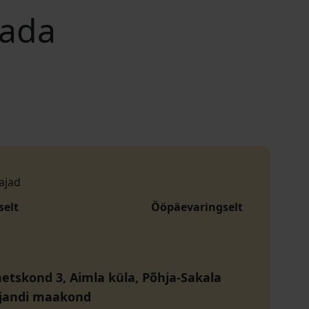
rada
ajad
selt
Ööpäevaringselt
etskond 3, Aimla küla, Põhja-Sakala
iljandi maakond