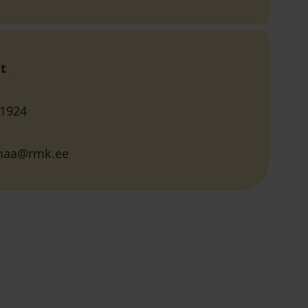
t
 1924
maa@rmk.ee