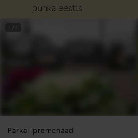
1
/
4
Parkali promenaad