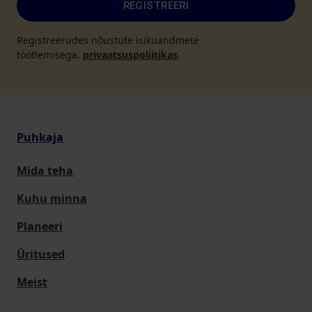
REGISTREERI
Registreerudes nõustute isikuandmete
töötlemisega.
privaatsuspoliitikas
.
Puhkaja
Mida teha
Kuhu minna
Planeeri
Üritused
Meist