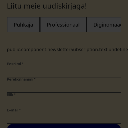
Liitu meie uudiskirjaga!
Puhkaja
Professionaal
Diginomaad
public.component.newsletterSubscription.text.undefin
Eesnimi
*
Perekonnanimi
*
Riik
*
E-mail
*