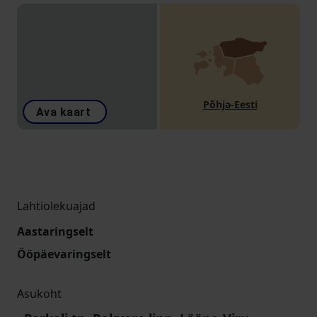
Põhja-Eesti
Ava kaart
Lahtiolekuajad
Aastaringselt
Ööpäevaringselt
Asukoht