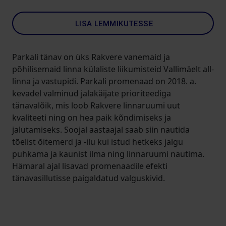
LISA LEMMIKUTESSE
Parkali tänav on üks Rakvere vanemaid ja
põhilisemaid linna külaliste liikumisteid Vallimäelt all-
linna ja vastupidi. Parkali promenaad on 2018. a.
kevadel valminud jalakäijate prioriteediga
tänavalõik, mis loob Rakvere linnaruumi uut
kvaliteeti ning on hea paik kõndimiseks ja
jalutamiseks. Soojal aastaajal saab siin nautida
tõelist õitemerd ja -ilu kui istud hetkeks jalgu
puhkama ja kaunist ilma ning linnaruumi nautima.
Hämaral ajal lisavad promenaadile efekti
tänavasillutisse paigaldatud valguskivid.