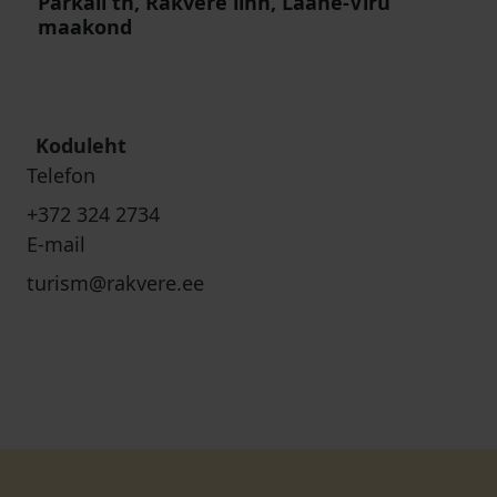
Parkali tn, Rakvere linn, Lääne-Viru
maakond
Koduleht
Telefon
+372 324 2734
E-mail
turism@rakvere.ee