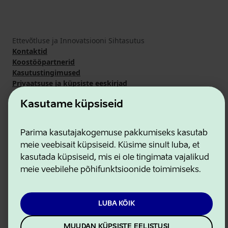
Ettevõtluse ja Innovatsiooni Sihtasutus
Kontaktid
Koostööpartnerid
Kasutustingimused
Privaatsuse ja küpsiste eeskirjad
Kasutame küpsiseid
Parima kasutajakogemuse pakkumiseks kasutab
meie veebisait küpsiseid. Küsime sinult luba, et
kasutada küpsiseid, mis ei ole tingimata vajalikud
meie veebilehe põhifunktsioonide toimimiseks.
LUBA KÕIK
MUUDAN KÜPSISTE EELISTUSI