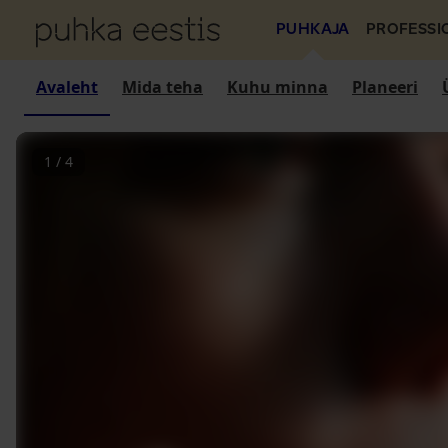
PUHKAJA
PROFESSI
Avaleht
Mida teha
Kuhu minna
Planeeri
1
/
4