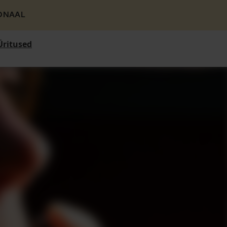
ONAAL
Üritused