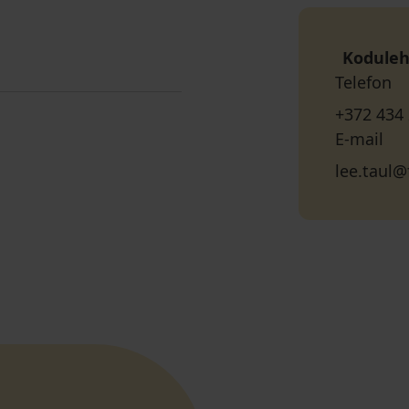
Koduleh
Telefon
+372 434
E-mail
lee.taul@