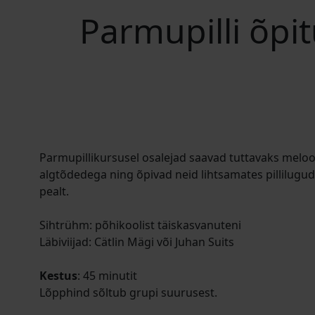
Parmupilli õpi
Parmupillikursusel osalejad saavad tuttavaks meloo
algtõdedega ning õpivad neid lihtsamates pillilugu
pealt.
Sihtrühm: põhikoolist täiskasvanuteni
Läbiviijad: Cätlin Mägi või Juhan Suits
Kestus
: 45 minutit
Lõpphind sõltub grupi suurusest.