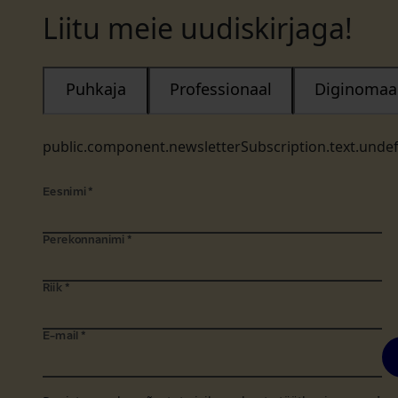
Liitu meie uudiskirjaga!
Puhkaja
Professionaal
Diginomaa
public.component.newsletterSubscription.text.unde
Eesnimi
*
Perekonnanimi
*
Riik
*
E-mail
*