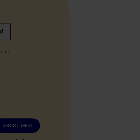
d
fined
REGISTREERI