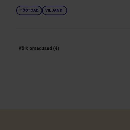
TÖÖTOAD
VILJANDI
Kõik omadused (4)