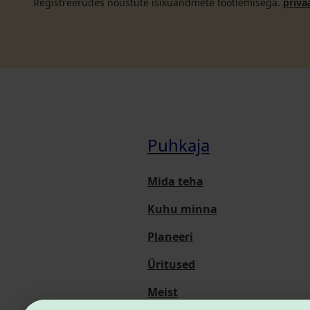
Registreerudes nõustute isikuandmete töötlemisega.
priva
Puhkaja
Mida teha
Kuhu minna
Planeeri
Üritused
Meist