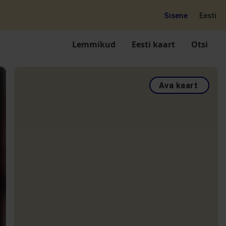
Sisene
Eesti
Lemmikud
Eesti kaart
Otsi
Ava kaart