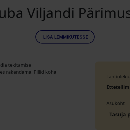
tuba Viljandi Pärim
LISA LEMMIKUTESSE
dia tekitamise
des rakendama. Pillid koha
Lahtioleku
Ettetellim
Asukoht
Tasuja p