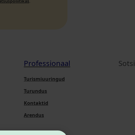
atsuspoliitikas
.
Professionaal
Sots
Turismiuuringud
Turundus
Kontaktid
Arendus