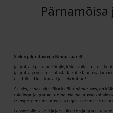
Pärnamõisa 
Seikle jalgratastega Kihnu saarel!
Jalgrattaid pakume kõigile, kõige väiksematest kun
jalgrattaga vuramist alustada kohe Kihnu sadamast
elektrilised kastirattad ja elekrirattad!
Selleks, et saaksite sõita ka õhtuhämaruses, on kõi
tuledega. Jalgrattad toome teie majutusse kohale ta
transpordime majutusse ja tagasi sadamasse tasuta
Lapsetoolid, kiivrid ja järelkärud on jalgrataste rend