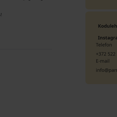
!
Koduleh
Instag
Telefon
+372 522
E-mail
info@par