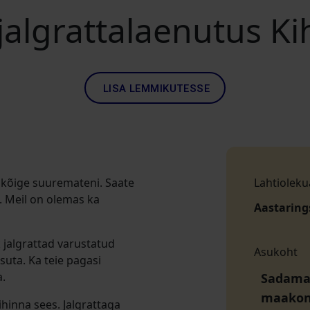
jalgrattalaenutus K
LISA LEMMIKUTESSE
i kõige suuremateni.
Saate
Lahtioleku
. Meil on olemas ka
Aastaring
k jalgrattad varustatud
Asukoht
suta. Ka teie pagasi
.
Sadamak
maako
ihinna sees. Jalgrattaga