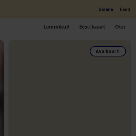
Sisene
Eesti
Lemmikud
Eesti kaart
Otsi
Ava kaart