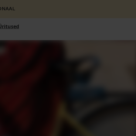
ONAAL
Üritused