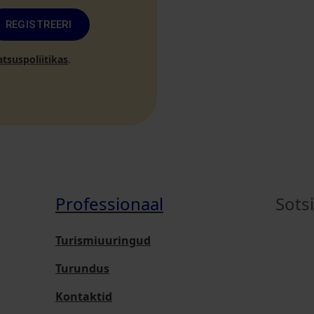
REGISTREERI
atsuspoliitikas
.
Professionaal
Sots
Turismiuuringud
Turundus
Kontaktid