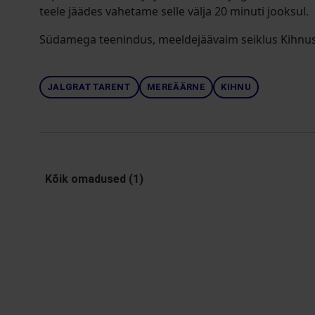
teele jäädes vahetame selle välja 20 minuti jooksul.
Südamega teenindus, meeldejäävaim seiklus Kihnus
JALGRATTARENT
MEREÄÄRNE
KIHNU
Kõik omadused (1)