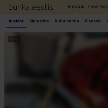
PUHKAJA
PROFESSI
Avaleht
Mida teha
Kuhu minna
Planeeri
1
/
6