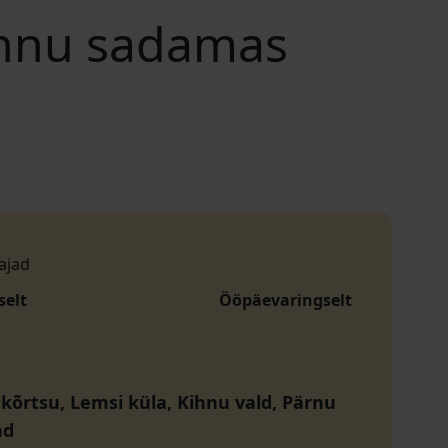
ihnu sadamas
ajad
selt
Ööpäevaringselt
õrtsu, Lemsi küla, Kihnu vald, Pärnu
nd