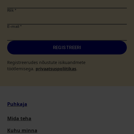
Riik
*
E-mail
*
REGISTREERI
Registreerudes nõustute isikuandmete
töötlemisega.
privaatsuspoliitikas
.
Puhkaja
Mida teha
Kuhu minna