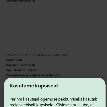
Sotsiaalmeedia
Ettevõtluse ja Innovatsiooni Sihtasutus
Kontaktid
Koostööpartnerid
Kasutustingimused
Privaatsuse ja küpsiste eeskirjad
Kasutame küpsiseid
Parima kasutajakogemuse pakkumiseks kasutab
meie veebisait küpsiseid. Küsime sinult luba, et