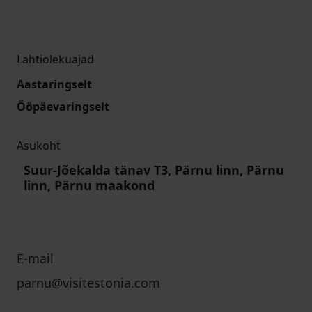
Lahtiolekuajad
Aastaringselt
Ööpäevaringselt
Asukoht
Suur-Jõekalda tänav T3, Pärnu linn, Pärnu
linn, Pärnu maakond
E-mail
parnu@visitestonia.com