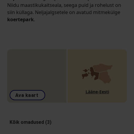
Niidu maastikukaitseala, seega puid ja rohelust on
siin küllaga. Neljajalgsetele on avatud mitmekülge
koertepark
.
Lääne-Eesti
Ava kaart
Kõik omadused (3)