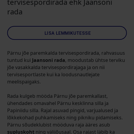
tervisespordirada ehk Jaansoni
rada
LISA LEMMIKUTESSE
Pärnu jõe paremkalda tervisespordirada, rahvasuus
tuntud kui
Jaansoni rada
, moodustab ühtse terviku
jõe vasakkalda tervisespordirajaga ja on nii
tervisesportlaste kui ka loodusnautlejate
meelispaigaks.
Rada kulgeb mööda Pärnu jõe paremkallast,
ühendades omavahel Pärnu kesklinna silla ja
Papiniidu silla. Rajal asuvad pingid, varjualused ja
lõkkekohad puhkamiseks ning pikniku pidamiseks.
Pärnu sõudeklubist mööduva raja ääres asub
supluskoht
ning välijõusaal. Osa rajast läbib ka