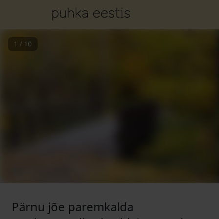
1
/
10
Pärnu jõe paremkalda