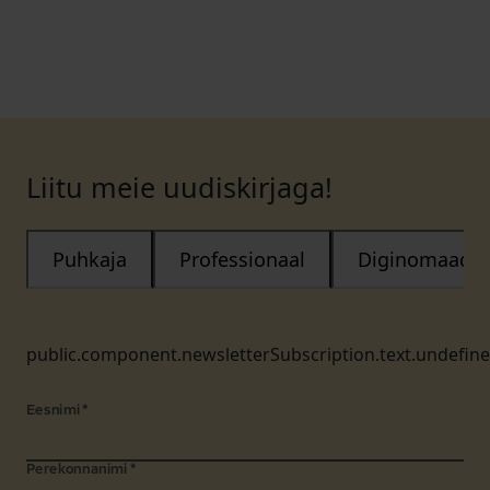
Liitu meie uudiskirjaga!
Puhkaja
Professionaal
Diginomaad
public.component.newsletterSubscription.text.undefin
Eesnimi
*
Perekonnanimi
*