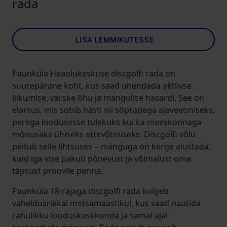
rada
LISA LEMMIKUTESSE
Paunküla Heaolukeskuse discgolfi rada on
suurepärane koht, kus saad ühendada aktiivse
liikumise, värske õhu ja mängulise hasardi. See on
elamus, mis sobib hästi nii sõpradega ajaveetmiseks,
perega loodusesse tulekuks kui ka meeskonnaga
mõnusaks ühiseks ettevõtmiseks. Discgolfi võlu
peitub selle lihtsuses – mänguga on kerge alustada,
kuid iga vise pakub põnevust ja võimalust oma
täpsust proovile panna.
Paunküla 18-rajaga discgolfi rada kulgeb
vaheldusrikkal metsamaastikul, kus saad nautida
rahulikku looduskeskkonda ja samal ajal