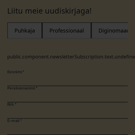
Liitu meie uudiskirjaga!
Puhkaja
Professionaal
Diginomaad
public.component.newsletterSubscription.text.undefin
Eesnimi
*
Perekonnanimi
*
Riik
*
E-mail
*