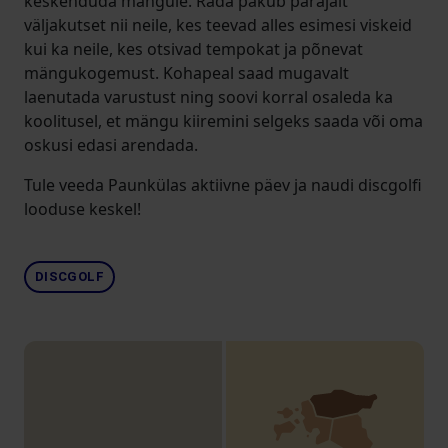
keskenduda mängule. Rada pakub parajalt
väljakutset nii neile, kes teevad alles esimesi viskeid
kui ka neile, kes otsivad tempokat ja põnevat
mängukogemust. Kohapeal saad mugavalt
laenutada varustust ning soovi korral osaleda ka
koolitusel, et mängu kiiremini selgeks saada või oma
oskusi edasi arendada.
Tule veeda Paunkülas aktiivne päev ja naudi discgolfi
looduse keskel!
DISCGOLF