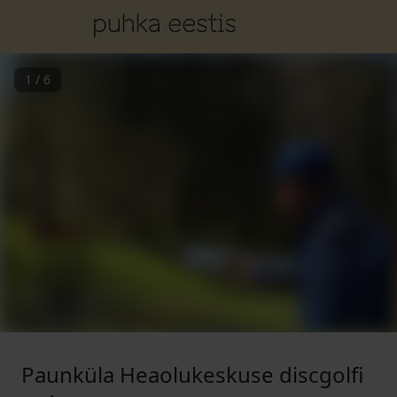
1
/
6
Paunküla Heaolukeskuse discgolfi