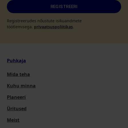
REGISTREERI
Registreerudes nõustute isikuandmete
töötlemisega.
privaatsuspoliitikas
.
Puhkaja
Mida teha
Kuhu minna
Planeeri
Üritused
Meist