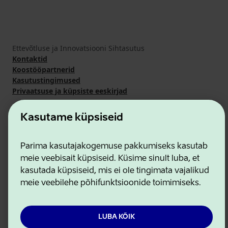
Ettevõtluse ja Innovatsiooni Sihtasutus
Kontaktid
Koostööpartnerid
Kasutustingimused
Privaatsuse ja küpsiste eeskirjad
Kasutame küpsiseid
Parima kasutajakogemuse pakkumiseks kasutab
meie veebisait küpsiseid. Küsime sinult luba, et
kasutada küpsiseid, mis ei ole tingimata vajalikud
meie veebilehe põhifunktsioonide toimimiseks.
LUBA KÕIK