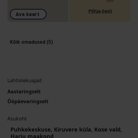
Põhja-Eesti
Ava kaart
Kõik omadused (5)
Lahtiolekuajad
Aastaringselt
Ööpäevaringselt
Asukoht
Puhkekeskuse, Kiruvere küla, Kose vald,
Harju maakond