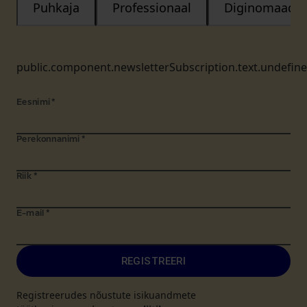
Puhkaja
Professionaal
Diginomaad
public.component.newsletterSubscription.text.undefin
Eesnimi
*
Perekonnanimi
*
Riik
*
E-mail
*
REGISTREERI
Registreerudes nõustute isikuandmete