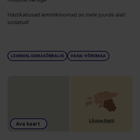
Hästikäituvad lemmikloomad on meie juurde alati
oodatud!
LEMMIKLOOMASÕBRALIK
VANA-VÕROMAA
Lõuna-Eesti
Ava kaart