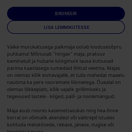
BRONEERI
LISA LEMMIKUTESSE
Väike murukatusega palkmaja ootab loodusesõpru
puhkama! Mõnusalt "hingav" maja, praksuv
kaminatuli ja hubane kööginurk lausa kutsuvad
parima kaaslasega sumedaid õhtud veetma. Majas
on olemas kõik esmavajalik, et tulla mahedat maaelu
nautima ka pere nooremate liikmetega. Õuealal on
olemas lõkkeplats, kõik vajalik grillimiseks ja
tegevused lastele - kiiged, palli- ja noolemängud.
Maja asub noores kasemetsatukas ning hea õnne
korral on võimalik akendest või välitrepil istudes
kohtuda metskitsede, rebase, jänese, nugise või
hoopiski karuga.