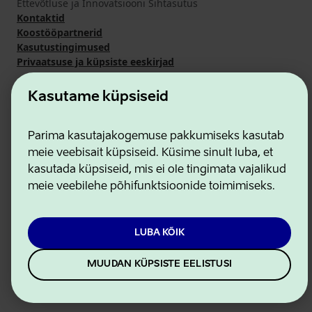
Ettevõtluse ja Innovatsiooni Sihtasutus
Kontaktid
Koostööpartnerid
Kasutustingimused
Privaatsuse ja küpsiste eeskirjad
Kasutame küpsiseid
Parima kasutajakogemuse pakkumiseks kasutab
meie veebisait küpsiseid. Küsime sinult luba, et
kasutada küpsiseid, mis ei ole tingimata vajalikud
meie veebilehe põhifunktsioonide toimimiseks.
LUBA KÕIK
MUUDAN KÜPSISTE EELISTUSI