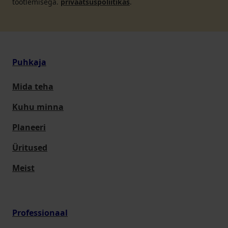
töötlemisega.
privaatsuspoliitikas
.
Puhkaja
Mida teha
Kuhu minna
Planeeri
Üritused
Meist
Professionaal