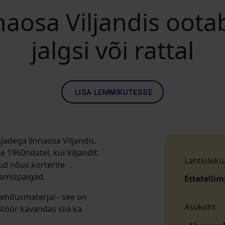
naosa Viljandis oota
jalgsi või rattal
LISA LEMMIKUTESSE
adega linnaosa Viljandis.
 1960ndatel, kui Viljandit
Lahtioleku
ud nõus korterite
lamispaigad.
Ettetellim
ehitusmaterjal - see on
Asukoht
Stöör kavandas siia ka