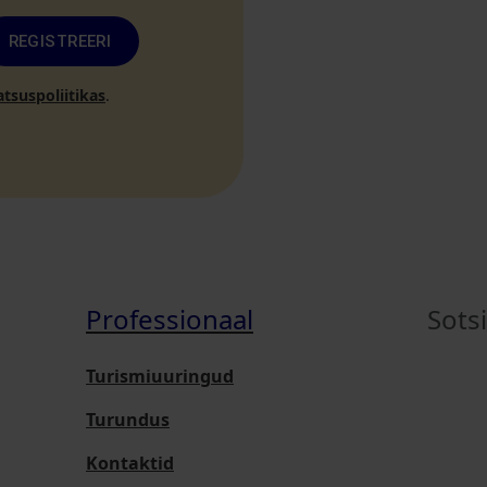
REGISTREERI
atsuspoliitikas
.
Professionaal
Sots
Turismiuuringud
Turundus
Kontaktid