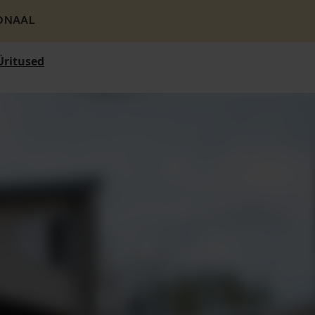
ONAAL
Üritused