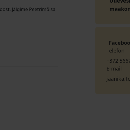
Uueveski
maako
loost. Jälgime Peetrimõisa
Facebo
Telefon
+372 566
E-mail
jaanika.