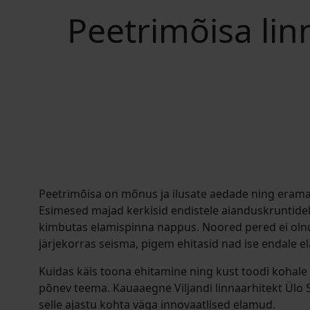
Peetrimõisa lin
Peetrimõisa on mõnus ja ilusate aedade ning eramaj
Esimesed majad kerkisid endistele aianduskruntidele
kimbutas elamispinna nappus. Noored pered ei oln
järjekorras seisma, pigem ehitasid nad ise endale e
Kuidas käis toona ehitamine ning kust toodi kohale 
põnev teema. Kauaaegne Viljandi linnaarhitekt Ülo 
selle ajastu kohta väga innovaatlised elamud.