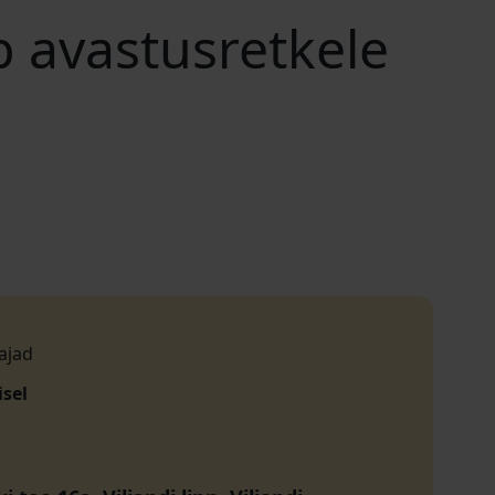
b avastusretkele
ajad
isel