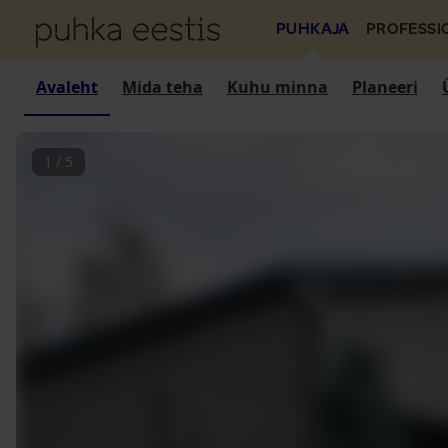
PUHKAJA
PROFESSI
Avaleht
Mida teha
Kuhu minna
Planeeri
1
/
5