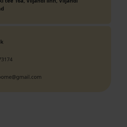
 tee 16a, Viljandi linn, Viljandi
nd
ok
73174
toome@gmail.com