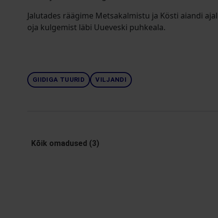
Jalutades räägime Metsakalmistu ja Kösti aiandi aja
oja kulgemist läbi Uueveski puhkeala.
GIIDIGA TUURID
VILJANDI
Kõik omadused (3)