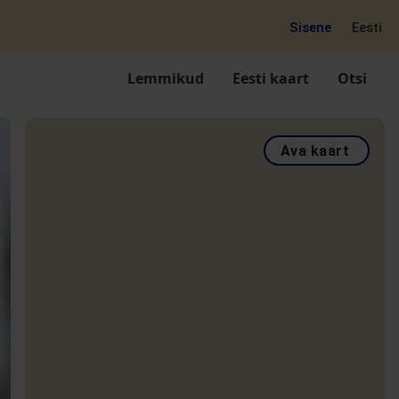
Sisene
Eesti
Lemmikud
Eesti kaart
Otsi
Ava kaart