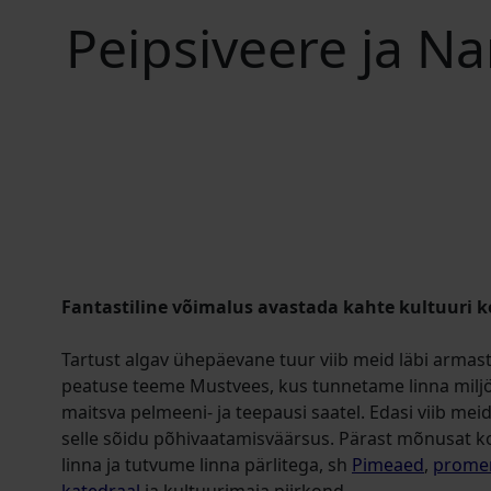
Peipsiveere ja Na
Fantastiline võimalus avastada kahte kultuuri k
Tartust algav ühepäevane tuur viib meid läbi armas
peatuse teeme Mustvees, kus tunnetame linna miljö
maitsva pelmeeni- ja teepausi saatel. Edasi viib mei
selle sõidu põhivaatamisväärsus. Pärast mõnusat ko
linna ja tutvume linna pärlitega, sh
Pimeaed
,
prome