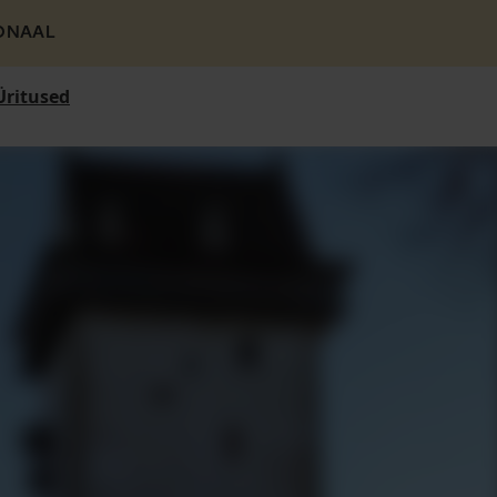
ONAAL
Üritused