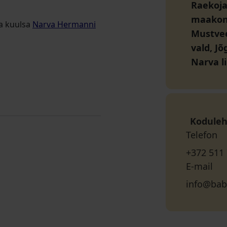
Raekoja 
maako
da kuulsa
Narva Hermanni
Mustvee
vald, J
Narva l
Koduleh
Telefon
+372 511
E-mail
info@bab