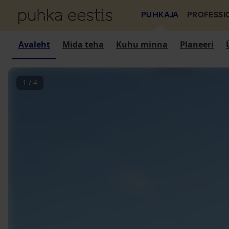
PUHKAJA
PROFESSI
Avaleht
Mida teha
Kuhu minna
Planeeri
1
/
4