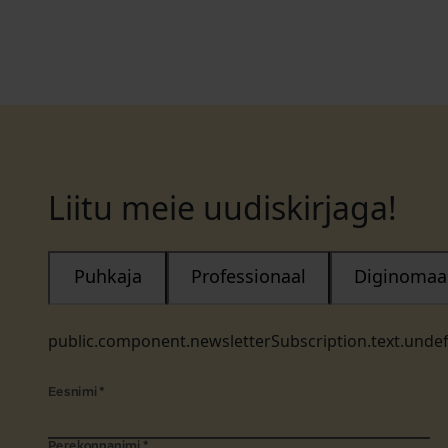
Liitu meie uudiskirjaga!
Puhkaja
Professionaal
Diginomaa
public.component.newsletterSubscription.text.unde
Eesnimi
*
Perekonnanimi
*