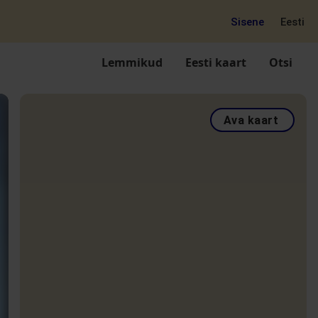
Sisene
Eesti
Lemmikud
Eesti kaart
Otsi
Ava kaart