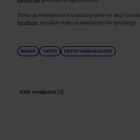
katedraal
ja kultuurimaja piirkond.
Stiilse ja meeleoluka lõunasöögi järel on aeg tutvu
kindluse
, lossiõue melu ja ajalooliste hõrgutistega.
NARVA
TARTU
PEIPSI VANAUSULISED
Kõik omadused (3)