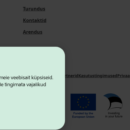
Turundus
Kontaktid
Arendus
i Sihtasutus
Kontaktid
Koostööpartnerid
Kasutustingimused
Privaa
ie veebisait küpsiseid.
le tingimata vajalikud