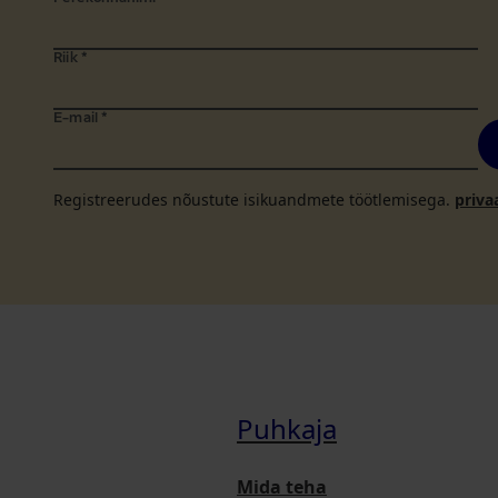
Riik
*
E-mail
*
Registreerudes nõustute isikuandmete töötlemisega.
priva
Puhkaja
Mida teha