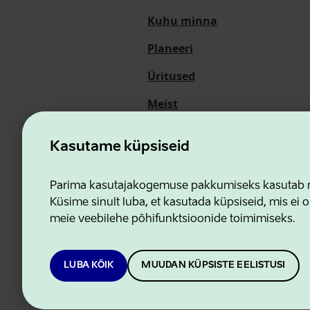
Kuhu minna
Planeeri
Üritused
Meist
Kasutame küpsiseid
Ettevõtluse ja Innovatsioon
Parima kasutajakogemuse pakkumiseks kasutab me
Küsime sinult luba, et kasutada küpsiseid, mis ei o
meie veebilehe põhifunktsioonide toimimiseks.
LUBA KÕIK
MUUDAN KÜPSISTE EELISTUSI