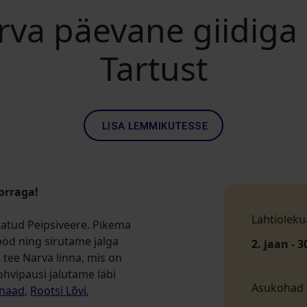
rva päevane giidiga
Tartust
LISA LEMMIKUTESSE
orraga!
Lahtioleku
tatud Peipsiveere. Pikema
öd ning sirutame jalga
2. jaan - 3
d tee Narva linna, mis on
hvipausi jalutame läbi
Asukohad
naad
,
Rootsi Lõvi
,