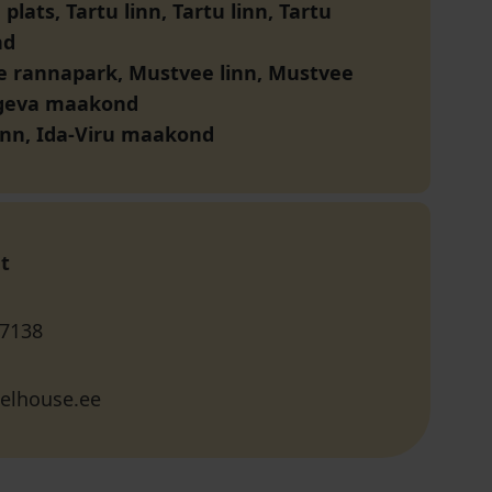
plats, Tartu linn, Tartu linn, Tartu
nd
 rannapark, Mustvee linn, Mustvee
õgeva maakond
inn, Ida-Viru maakond
t
 7138
elhouse.ee