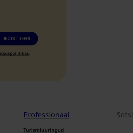
REGISTREERI
atsuspoliitikas
.
Professionaal
Sots
Turismiuuringud