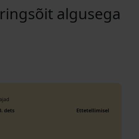
 ringsõit algusega
ajad
0. dets
Ettetellimisel