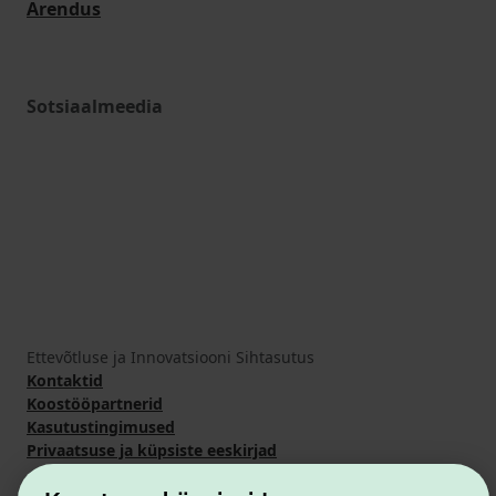
Arendus
Sotsiaalmeedia
Ettevõtluse ja Innovatsiooni Sihtasutus
Kontaktid
Koostööpartnerid
Kasutustingimused
Privaatsuse ja küpsiste eeskirjad