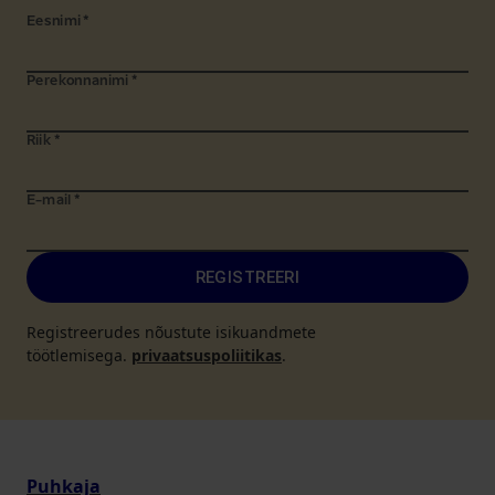
Eesnimi
*
Perekonnanimi
*
Riik
*
E-mail
*
REGISTREERI
Registreerudes nõustute isikuandmete
töötlemisega.
privaatsuspoliitikas
.
Puhkaja