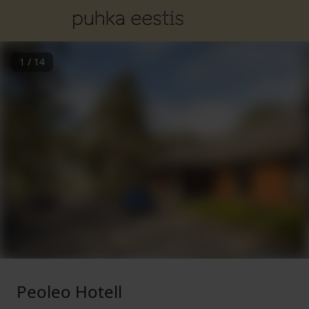
1
/
14
Peoleo Hotell