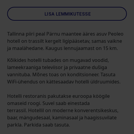
LISA LEMMIKUTESSE
Tallinna piiri peal Pärnu maantee ääres asuv Peoleo
hotell on trassilt kergelt ligipääsetav, samas vaikne
ja maalähedane. Kaugus lennujaamast on 15 km.
Kõikides hotelli tubades on mugavad voodid,
lameekraaniga televiisor ja privaatne dušiga
vannituba. Mõnes toas on konditsioneer. Tasuta
WiFi-ühendus on kättesaadav hotelli üldruumides.
Hotelli restoranis pakutakse euroopa köögile
omaseid roogi. Suvel saab einestada
terrassil. Hotellil on moderne konverentsikeskus,
baar, mängudesaal, kaminasaal ja haagissuvilate
parkla. Parkida saab tasuta.