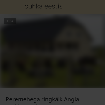
1
/
4
Peremehega ringkäik Angla