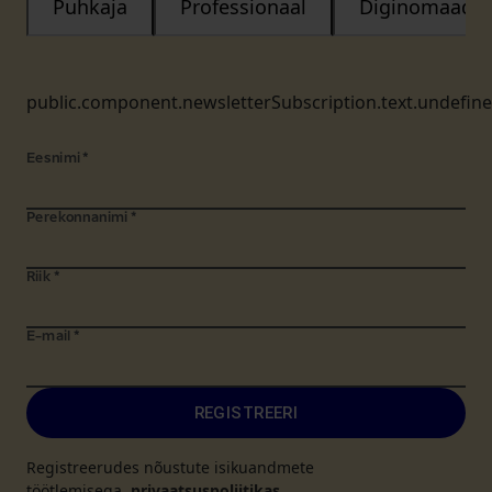
Puhkaja
Professionaal
Diginomaad
public.component.newsletterSubscription.text.undefin
Eesnimi
*
Perekonnanimi
*
Riik
*
E-mail
*
REGISTREERI
Registreerudes nõustute isikuandmete
töötlemisega.
privaatsuspoliitikas
.