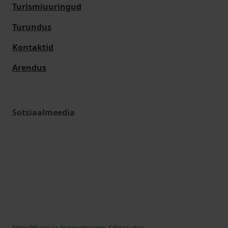
Turismiuuringud
Turundus
Kontaktid
Arendus
Sotsiaalmeedia
Ettevõtluse ja Innovatsiooni Sihtasutus