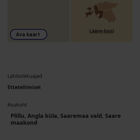
Lääne-Eesti
Ava kaart
Lahtiolekuajad
Ettetellimisel
Asukoht
Põllu, Angla küla, Saaremaa vald, Saare
maakond