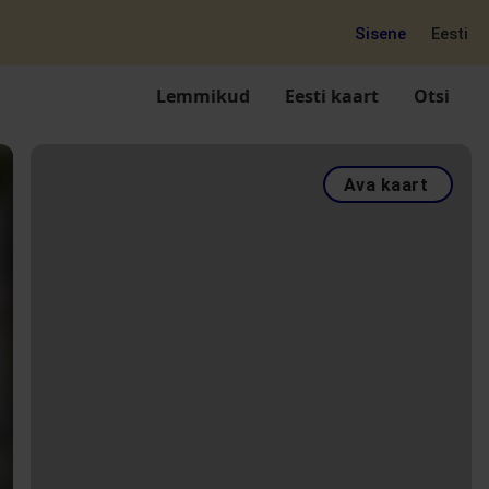
Sisene
Eesti
Lemmikud
Eesti kaart
Otsi
Ava kaart