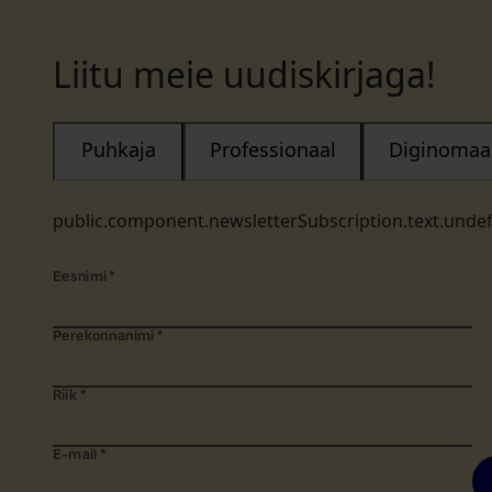
Liitu meie uudiskirjaga!
Puhkaja
Professionaal
Diginomaa
public.component.newsletterSubscription.text.unde
Eesnimi
*
Perekonnanimi
*
Riik
*
E-mail
*