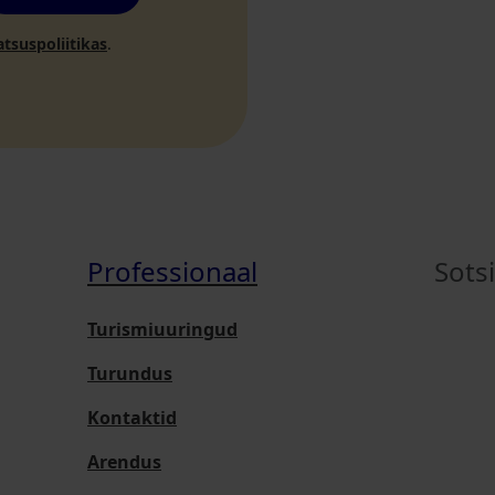
atsuspoliitikas
.
Professionaal
Sots
Turismiuuringud
Turundus
Kontaktid
Arendus