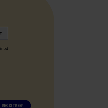
d
fined
REGISTREERI