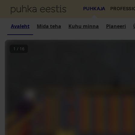
PUHKAJA
PROFESSI
Avaleht
Mida teha
Kuhu minna
Planeeri
1
/
16