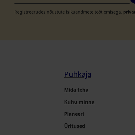
Registreerudes nõustute isikuandmete töötlemisega.
priva
Puhkaja
Mida teha
Kuhu minna
Planeeri
Üritused