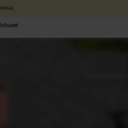
ONAAL
Üritused