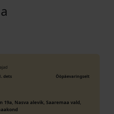
ja
ajad
1. dets
Ööpäevaringselt
tn 19a, Nasva alevik, Saaremaa vald,
maakond