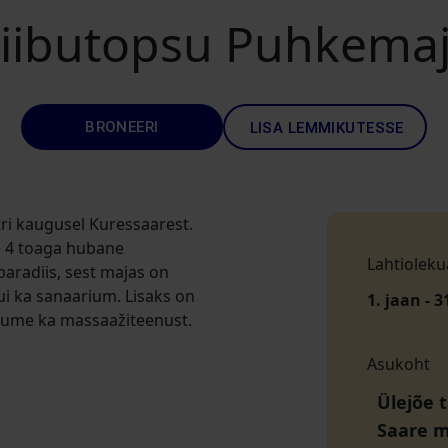
iibutopsu Puhkema
BRONEERI
LISA LEMMIKUTESSE
ri kaugusel Kuressaarest.
le 4 toaga hubane
Lahtioleku
aradiis, sest majas on
i ka sanaarium. Lisaks on
1. jaan - 3
kume ka massaažiteenust.
Asukoht
Ülejõe 
Saare 