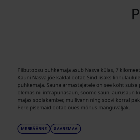
P
Piibutopsu puhkemaja asub Nasva külas, 7 kilomeet
Kauni Nasva jõe kaldal ootab Sind lisaks linnulaulu
puhkemaja. Sauna armastajatele on see koht suisa p
olemas nii infrapunasaun, soome saun, aurusaun ku
majas soolakamber, mullivann ning soovi korral pa
Pere pisemaid ootab õues mõnus mänguväljak.
MEREÄÄRNE
SAAREMAA