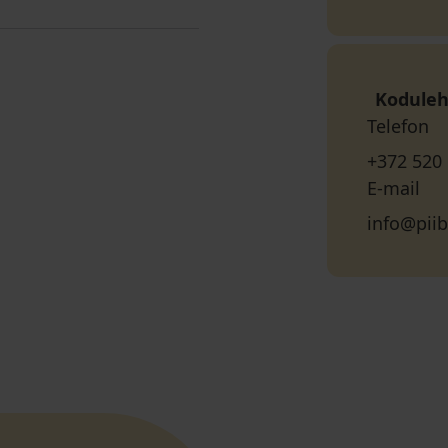
Koduleh
Telefon
+372 520
E-mail
info@pii