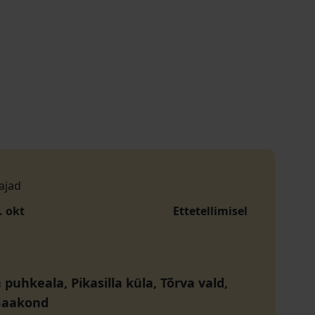
ajad
. okt
Ettetellimisel
a puhkeala, Pikasilla küla, Tõrva vald,
maakond