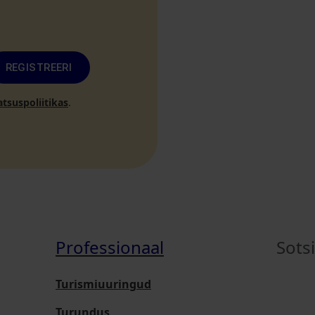
REGISTREERI
atsuspoliitikas
.
Professionaal
Sots
Turismiuuringud
Turundus