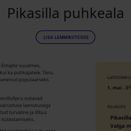
Pikasilla puhkeala
LISA LEMMIKUTESSE
ke-Emajõe suudmes,
kui ka puhkajatele. Tänu
Lahtioleku
 kujunenud populaarseks
1. mai - 31
 Spordisõpru ootavad
 varustuse laenutusega
Asukoht
tud turvaline ja lõbus
Pikasill
 külastamiseks.
Valga 