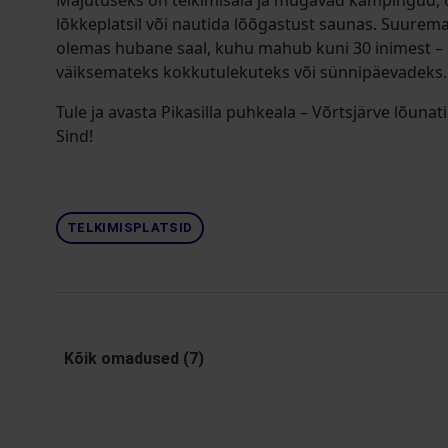
Majutuseks on telkimisala ja mugavad kämpingud, õ
lõkkeplatsil või nautida lõõgastust saunas. Suurema
olemas hubane saal, kuhu mahub kuni 30 inimest – 
väiksemateks kokkutulekuteks või sünnipäevadeks.
Tule ja avasta Pikasilla puhkeala – Võrtsjärve lõun
Sind!
TELKIMISPLATSID
Kõik omadused (7)