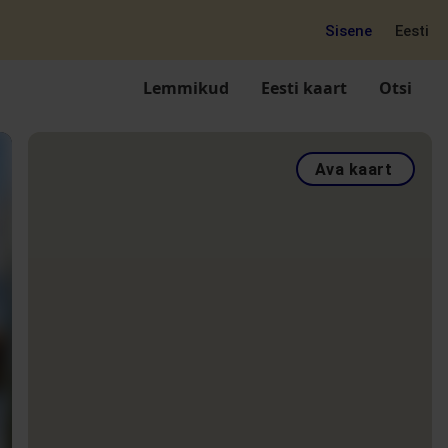
Sisene
Eesti
Lemmikud
Eesti kaart
Otsi
Ava kaart