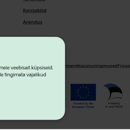
Kontaktid
Arendus
i Sihtasutus
Kontaktid
Koostööpartnerid
Kasutustingimused
Privaa
ie veebisait küpsiseid.
le tingimata vajalikud