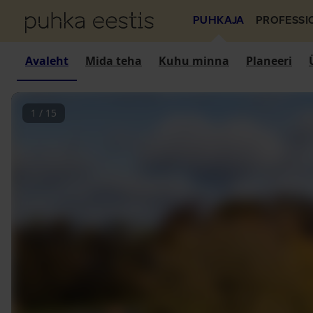
PUHKAJA
PROFESSI
Avaleht
Mida teha
Kuhu minna
Planeeri
1
/
15