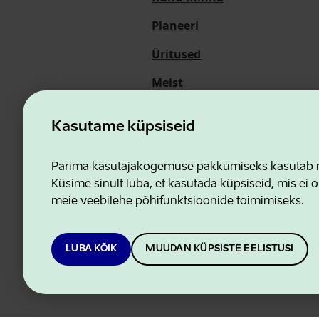
Planeeri
Üritused
Meist
Kasutame küpsiseid
Ettevõtluse ja Innovatsioon
Parima kasutajakogemuse pakkumiseks kasutab me
Küsime sinult luba, et kasutada küpsiseid, mis ei o
meie veebilehe põhifunktsioonide toimimiseks.
LUBA KÕIK
MUUDAN KÜPSISTE EELISTUSI