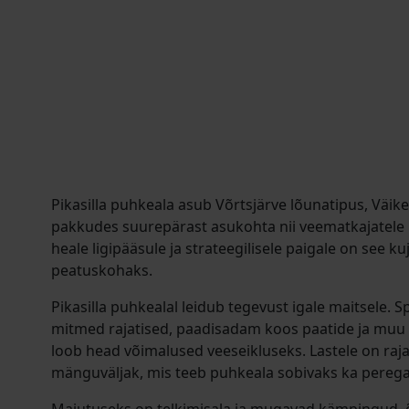
Pikasilla puhkeala asub Võrtsjärve lõunatipus, Väi
pakkudes suurepärast asukohta nii veematkajatele 
heale ligipääsule ja strateegilisele paigale on see
peatuskohaks.
Pikasilla puhkealal leidub tegevust igale maitsele.
mitmed rajatised, paadisadam koos paatide ja muu
loob head võimalused veeseikluseks. Lastele on raja
mänguväljak, mis teeb puhkeala sobivaks ka perega