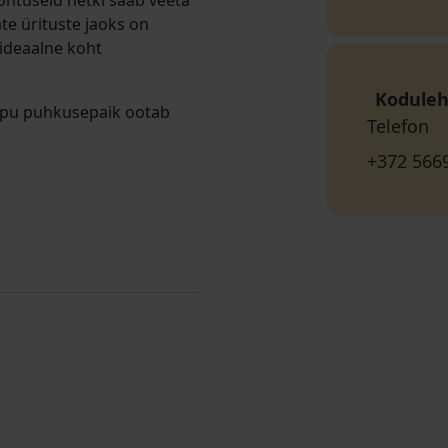
htuseid hetki saab veeta
te ürituste jaoks on
ideaalne koht
Koduleh
atipu puhkusepaik ootab
Telefon
+372 566