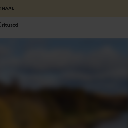
ONAAL
Üritused