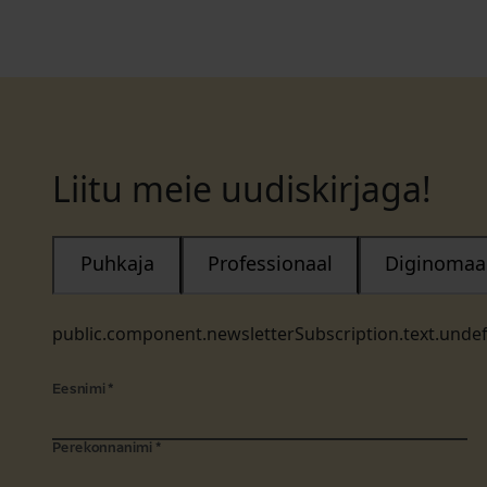
Liitu meie uudiskirjaga!
Puhkaja
Professionaal
Diginomaa
public.component.newsletterSubscription.text.unde
Eesnimi
*
Perekonnanimi
*