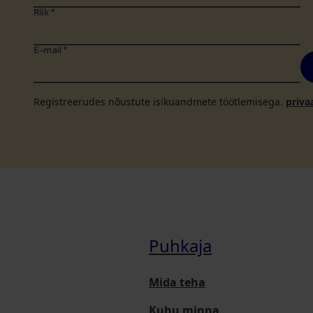
Riik
*
E-mail
*
Registreerudes nõustute isikuandmete töötlemisega.
priva
Puhkaja
Mida teha
Kuhu minna