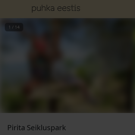
1
/
14
Pirita Seikluspark