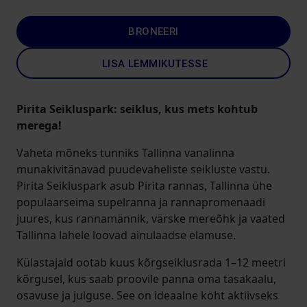
BRONEERI
LISA LEMMIKUTESSE
Pirita Seikluspark: seiklus, kus mets kohtub
merega!
Vaheta mõneks tunniks Tallinna vanalinna
munakivitänavad puudevaheliste seikluste vastu.
Pirita Seikluspark asub Pirita rannas, Tallinna ühe
populaarseima supelranna ja rannapromenaadi
juures, kus rannamännik, värske mereõhk ja vaated
Tallinna lahele loovad ainulaadse elamuse.
Külastajaid ootab kuus kõrgseiklusrada 1–12 meetri
kõrgusel, kus saab proovile panna oma tasakaalu,
osavuse ja julguse. See on ideaalne koht aktiivseks