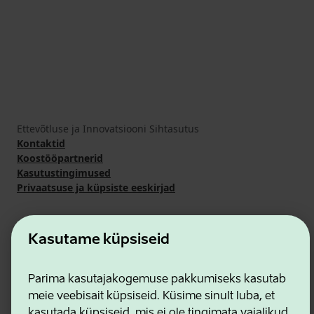
Ettevõtluse ja Innovatsiooni Sihtasutus
Kontaktid
Koostööpartnerid
Kasutustingimused
Privaatsuse ja küpsiste eeskirjad
Kasutame küpsiseid
Parima kasutajakogemuse pakkumiseks kasutab
meie veebisait küpsiseid. Küsime sinult luba, et
kasutada küpsiseid, mis ei ole tingimata vajalikud