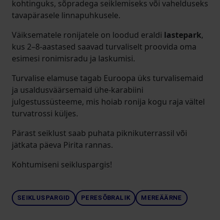
kohtinguks, sõpradega seiklemiseks või vahelduseks
tavapärasele linnapuhkusele.
Väiksematele ronijatele on loodud eraldi
lastepark
,
kus 2–8-aastased saavad turvaliselt proovida oma
esimesi ronimisradu ja laskumisi.
Turvalise elamuse tagab Euroopa üks turvalisemaid
ja usaldusväärsemaid ühe-karabiini
julgestussüsteeme, mis hoiab ronija kogu raja vältel
turvatrossi küljes.
Pärast seiklust saab puhata piknikuterrassil või
jätkata päeva Pirita rannas.
Kohtumiseni seikluspargis!
SEIKLUSPARGID
PERESÕBRALIK
MEREÄÄRNE