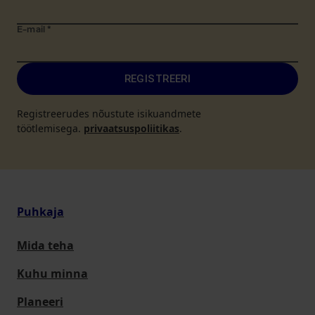
E-mail
*
REGISTREERI
Registreerudes nõustute isikuandmete
töötlemisega.
privaatsuspoliitikas
.
Puhkaja
Mida teha
Kuhu minna
Planeeri