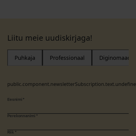
Liitu meie uudiskirjaga!
Puhkaja
Professionaal
Diginomaad
public.component.newsletterSubscription.text.undefin
Eesnimi
*
Perekonnanimi
*
Riik
*