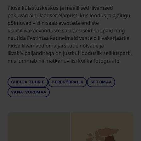
Piusa külastuskeskus ja maalilised liivamäed
pakuvad ainulaadset elamust, kus loodus ja ajalugu
põimuvad – siin saab avastada endiste
klaasiliivakaevanduste salapäraseid koopaid ning
nautida Eestimaa kauneimaid vaateid liivakarjäärile.
Piusa liivamäed oma järskude nõlvade ja
liivakivipaljanditega on justkui looduslik seikluspark,
mis lummab nii matkahuvilisi kui ka fotograafe.
GIIDIGA TUURID
PERESÕBRALIK
SETOMAA
VANA-VÕROMAA