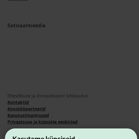
Sotsiaalmeedia
Ettevõtluse ja Innovatsiooni Sihtasutus
Kontaktid
Koostööpartnerid
Kasutustingimused
Privaatsuse ja küpsiste eeskirjad