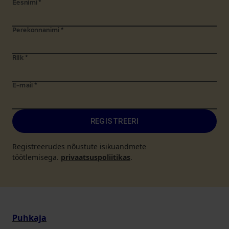
Eesnimi
*
Perekonnanimi
*
Riik
*
E-mail
*
REGISTREERI
Registreerudes nõustute isikuandmete
töötlemisega.
privaatsuspoliitikas
.
Puhkaja