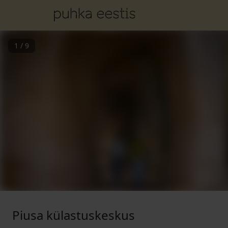
1
/
9
Piusa külastuskeskus