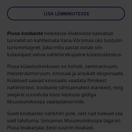
LISA LEMMIKUTESSE
Piusa koobaste
heledasse liivakivisse kaevatud
tunnelid on kahtlemata Vana-Võromaa üks tuntuim
turismimagnet. Juba mitu aastat ootab siin
külastajaid vahva nahkhiirekujuline külastuskeskus.
Piusa külastuskeskuses on kohvik, seminariruum,
meisterdamisruum, kinosaal ja arvukalt eksponaate.
Külalised saavad kinosaalis vaadata filmikest
nahkhiirtest, koobaste tähtsaimatest elanikest, ning
seejärel suunduda koos keskuse giidiga
Muuseumikoopa vaateplatvormile.
Suvel koobastes nahkhiiri pole, sest nad tulevad siia
vaid talvituma. Siinsamas Muuseumikoopa taga on
Piusa liivakarjäär, Eesti suurim liivakast.