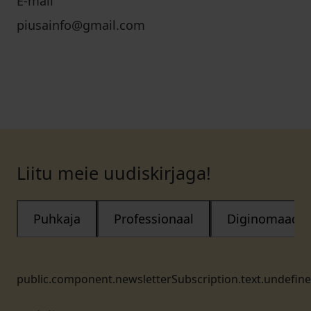
E-mail
piusainfo@gmail.com
Liitu meie uudiskirjaga!
Puhkaja
Professionaal
Diginomaad
public.component.newsletterSubscription.text.undefin