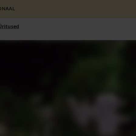
ONAAL
Üritused