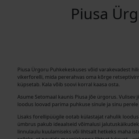
Piusa Ürg
Piusa Ürgoru Puhkekeskuses võid varakevadest hilis
vikerforelli, mida pererahvas oma kõrge retseptivirn
küpsetab. Kala võib soovi korral kaasa osta.
Asume Setomaal kaunis Piusa jõe ürgorus. Vulisev j
loodus loovad parima puhkuse sinule ja sinu perele 
Lisaks forellipüügile ootab külastajat rahulik loodu
ümbrus pakub ideaalseid võimalusi jalutuskäikudek
linnulaulu kuulamiseks või lihtsalt hetkeks maha ist