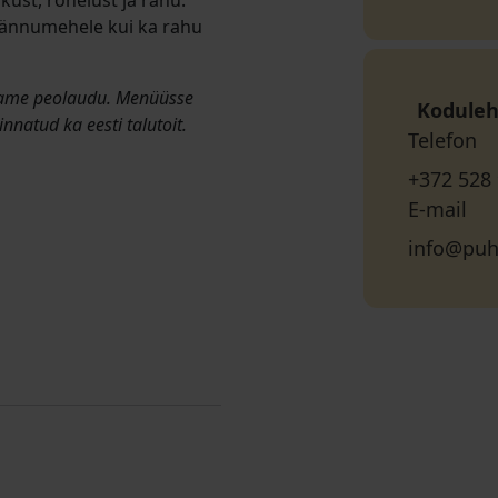
ikust, rohelust ja rahu.
 rännumehele kui ka rahu
stame peolaudu. Menüüsse
Koduleh
innatud ka eesti talutoit.
Telefon
+372 528
E-mail
info@puh