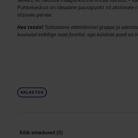
selleks, et nautida maapiirkonna lihtsat luksust – va
Puhkekeskus on ideaalne pausipunkt nii aktiivsele
otsivale perele.
Hea teada!
Toitlustame ettetellimisel gruppe ja valmi
kuuluvad eelkõige road forellist, aga külaliste poolt on h
KALASTUS
Kõik omadused (5)