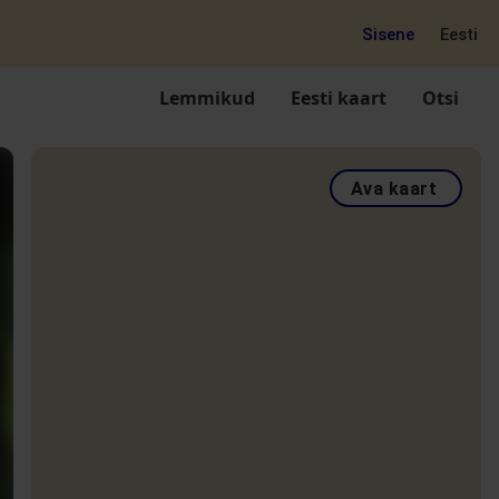
Sisene
Eesti
Lemmikud
Eesti kaart
Otsi
Ava kaart