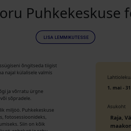
oru Puhkekeskuse f
LISA LEMMIKUTESSE
sügiseni õngitseda tiigist
a najal külalisele valmis
Lahtioleku
1. mai - 3
õgi ja võrratu ürgne
või sõpradele.
Asukoht
slik miljöö. Puhkekeskuse
s, fotosessioonideks,
Raja, V
umiseks. Siin on kõik
maako