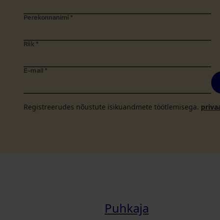
Perekonnanimi
*
Riik
*
E-mail
*
Registreerudes nõustute isikuandmete töötlemisega.
priva
Puhkaja