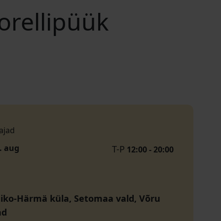
orellipüük
ajad
1. aug
T-P
12:00 - 20:00
äiko-Härmä küla, Setomaa vald, Võru
nd