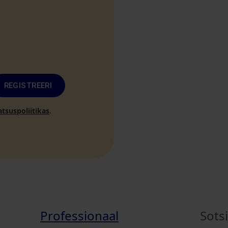
REGISTREERI
atsuspoliitikas
.
Professionaal
Sots