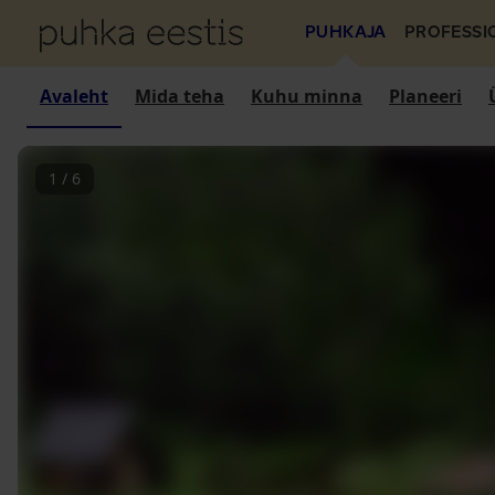
PUHKAJA
PROFESSI
Avaleht
Mida teha
Kuhu minna
Planeeri
1
/
6