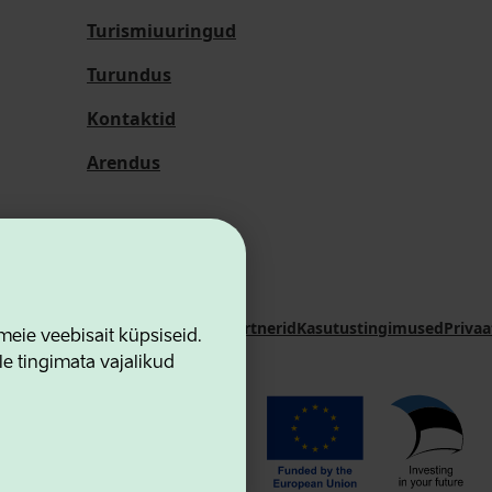
Turismiuuringud
Turundus
Kontaktid
Arendus
i Sihtasutus
Kontaktid
Koostööpartnerid
Kasutustingimused
Privaa
ie veebisait küpsiseid.
le tingimata vajalikud