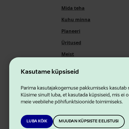
Mida teha
Kuhu minna
Planeeri
Üritused
Meist
Kasutame küpsiseid
Ettevõtluse ja Innovatsioon
Parima kasutajakogemuse pakkumiseks kasutab me
Küsime sinult luba, et kasutada küpsiseid, mis ei o
meie veebilehe põhifunktsioonide toimimiseks.
LUBA KÕIK
MUUDAN KÜPSISTE EELISTUSI