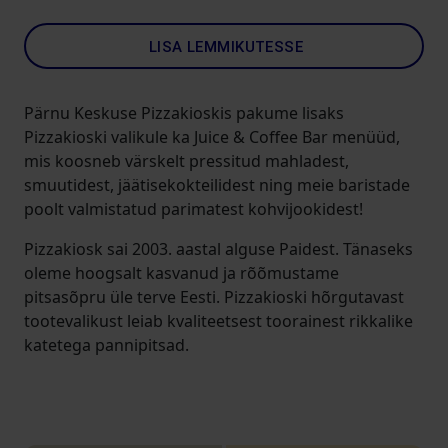
LISA LEMMIKUTESSE
Pärnu Keskuse Pizzakioskis pakume lisaks
Pizzakioski valikule ka Juice & Coffee Bar menüüd,
mis koosneb värskelt pressitud mahladest,
smuutidest, jäätisekokteilidest ning meie baristade
poolt valmistatud parimatest kohvijookidest!
Pizzakiosk sai 2003. aastal alguse Paidest. Tänaseks
oleme hoogsalt kasvanud ja rõõmustame
pitsasõpru üle terve Eesti. Pizzakioski hõrgutavast
tootevalikust leiab kvaliteetsest toorainest rikkalike
katetega pannipitsad.