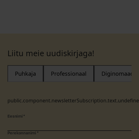
Liitu meie uudiskirjaga!
Puhkaja
Professionaal
Diginomaad
public.component.newsletterSubscription.text.undefin
Eesnimi
*
Perekonnanimi
*