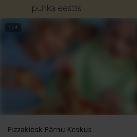
1
/
4
Pizzakiosk Pärnu Keskus