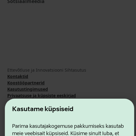
Sotsiaalmeedia
Ettevõtluse ja Innovatsiooni Sihtasutus
Kontaktid
Koostööpartnerid
Kasutustingimused
Privaatsuse ja küpsiste eeskirjad
Kasutame küpsiseid
Parima kasutajakogemuse pakkumiseks kasutab
meie veebisait küpsiseid. Küsime sinult luba, et