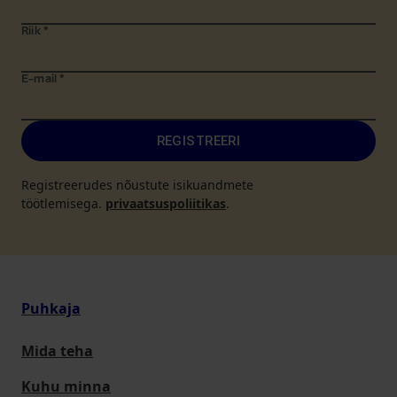
Riik
*
E-mail
*
REGISTREERI
Registreerudes nõustute isikuandmete
töötlemisega.
privaatsuspoliitikas
.
Puhkaja
Mida teha
Kuhu minna