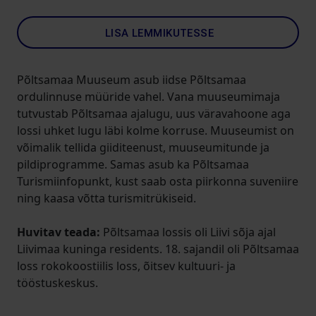
LISA LEMMIKUTESSE
Põltsamaa Muuseum asub iidse Põltsamaa
ordulinnuse müüride vahel. Vana muuseumimaja
tutvustab Põltsamaa ajalugu, uus väravahoone aga
lossi uhket lugu läbi kolme korruse. Muuseumist on
võimalik tellida giiditeenust, muuseumitunde ja
pildiprogramme. Samas asub ka Põltsamaa
Turismiinfopunkt, kust saab osta piirkonna suveniire
ning kaasa võtta turismitrükiseid.
Huvitav teada:
Põltsamaa lossis oli Liivi sõja ajal
Liivimaa kuninga residents. 18. sajandil oli Põltsamaa
loss rokokoostiilis loss, õitsev kultuuri- ja
tööstuskeskus.