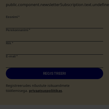
public.component.newsletterSubscription.text.undefin
Eesnimi
*
Perekonnanimi
*
Riik
*
E-mail
*
REGISTREERI
Registreerudes nõustute isikuandmete
töötlemisega.
privaatsuspoliitikas
.