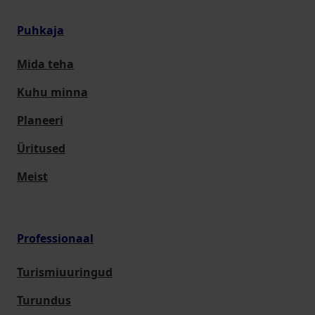
Puhkaja
Mida teha
Kuhu minna
Planeeri
Üritused
Meist
Professionaal
Turismiuuringud
Turundus