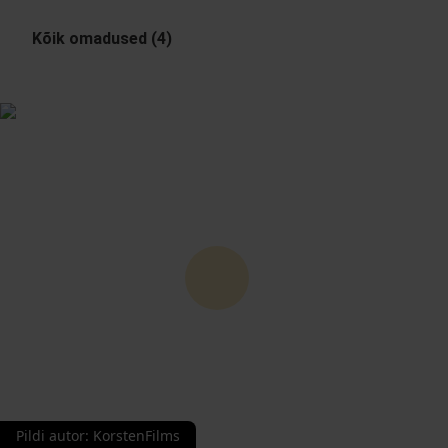
Kõik omadused (4)
Pildi autor
:
KorstenFilms