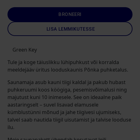
BRONEERI
LISA LEMMIKUTESSE
Green Key
Tule ja koge täiuslikku lühipuhkust või korralda
meeldejääv üritus looduskaunis Põnka puhketalus.
Saunamaja asub kauni tiigi kaldal ja pakub hubast
puhkeruumi koos köögiga, pesemisvõimalusi ning
majutust kuni 10 inimesele. See on ideaalne paik
aastaringselt – suvel lisavad elamusele
kümblustünni mõnud ja jahe tiigivesi ujumiseks,
talvel saab nautida tiigil uisutamist ja talvise looduse
ilu.
Meie saunapakett ühendab kosutavat leili,