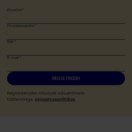
Eesnimi
*
Perekonnanimi
*
Riik
*
E-mail
*
REGISTREERI
Registreerudes nõustute isikuandmete
töötlemisega.
privaatsuspoliitikas
.