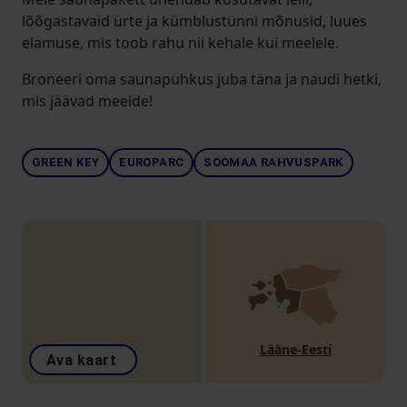
lõõgastavaid ürte ja kümblustünni mõnusid, luues
elamuse, mis toob rahu nii kehale kui meelele.
Broneeri oma saunapuhkus juba täna ja naudi hetki,
mis jäävad meelde!
GREEN KEY
EUROPARC
SOOMAA RAHVUSPARK
Lääne-Eesti
Ava kaart