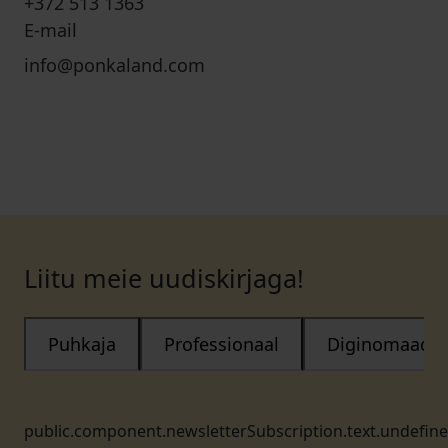
+372 513 1363
E-mail
info@ponkaland.com
Liitu meie uudiskirjaga!
Puhkaja
Professionaal
Diginomaad
public.component.newsletterSubscription.text.undefin