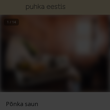
1
/
14
Põnka saun