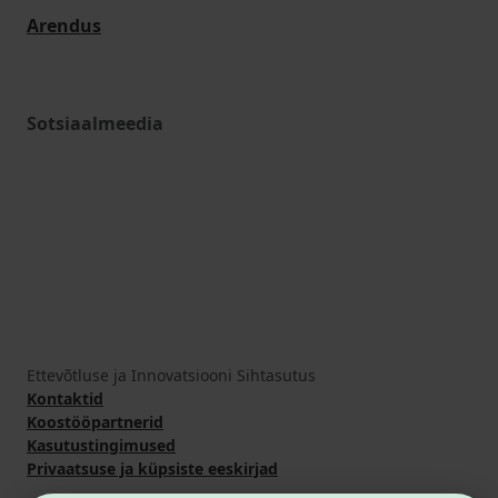
Arendus
Sotsiaalmeedia
Ettevõtluse ja Innovatsiooni Sihtasutus
Kontaktid
Koostööpartnerid
Kasutustingimused
Privaatsuse ja küpsiste eeskirjad