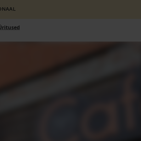
ONAAL
Üritused