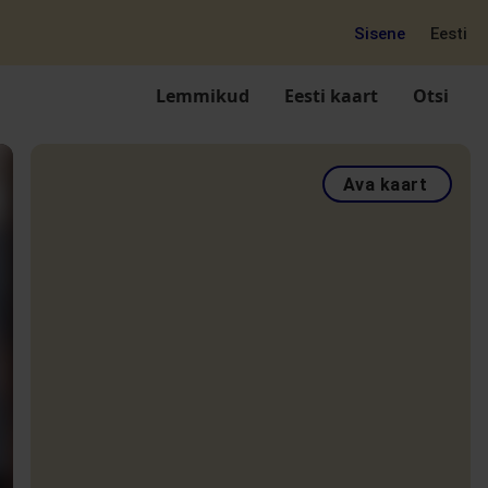
Sisene
Eesti
Lemmikud
Eesti kaart
Otsi
Ava kaart