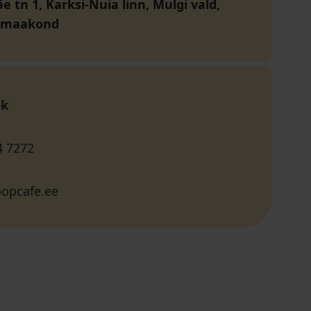
 tn 1, Karksi-Nuia linn, Mulgi vald,
i maakond
ok
4 7272
opcafe.ee