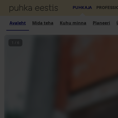
PUHKAJA
PROFESSI
Avaleht
Mida teha
Kuhu minna
Planeeri
1
/
6