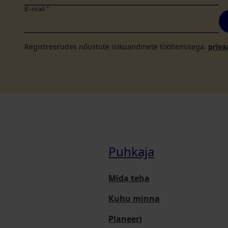
E-mail
*
Registreerudes nõustute isikuandmete töötlemisega.
priva
Puhkaja
Mida teha
Kuhu minna
Planeeri