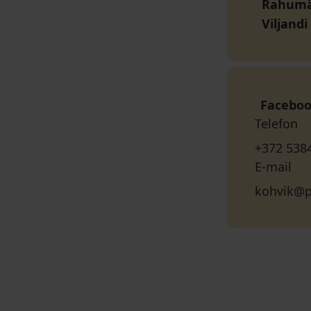
Rahumäe
Viljand
Facebo
Telefon
+372 538
E-mail
kohvik@p