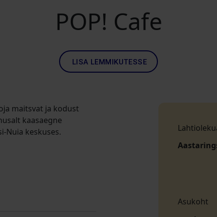
POP! Cafe
LISA LEMMIKUTESSE
oja maitsvat ja kodust
õnusalt kaasaegne
Lahtioleku
si-Nuia keskuses.
Aastaring
Asukoht