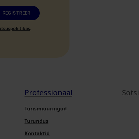
REGISTREERI
atsuspoliitikas
.
Professionaal
Sots
Turismiuuringud
Turundus
Kontaktid