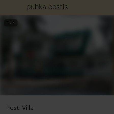
1
/
6
Posti Villa