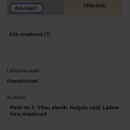
Põhja-Eesti
Ava kaart
Kõik omadused (7)
Lahtiolekuajad
Ettetellimisel
Asukoht
Posti tn 3, Võsu alevik, Haljala vald, Lääne-
Viru maakond