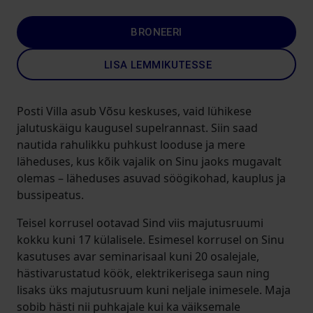
BRONEERI
LISA LEMMIKUTESSE
Posti Villa asub Võsu keskuses, vaid lühikese
jalutuskäigu kaugusel supelrannast. Siin saad
nautida rahulikku puhkust looduse ja mere
läheduses, kus kõik vajalik on Sinu jaoks mugavalt
olemas – läheduses asuvad söögikohad, kauplus ja
bussipeatus.
Teisel korrusel ootavad Sind viis majutusruumi
kokku kuni 17 külalisele. Esimesel korrusel on Sinu
kasutuses avar seminarisaal kuni 20 osalejale,
hästivarustatud köök, elektrikerisega saun ning
lisaks üks majutusruum kuni neljale inimesele. Maja
sobib hästi nii puhkajale kui ka väiksemale