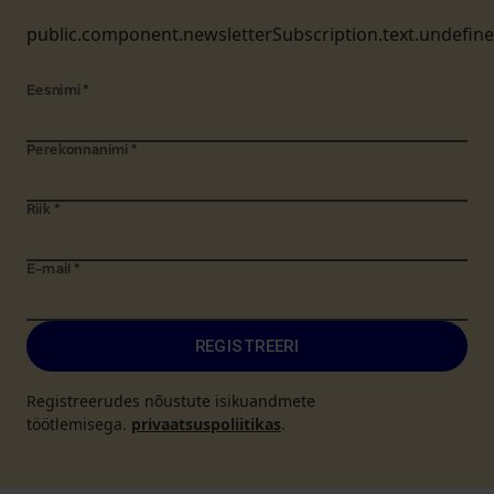
public.component.newsletterSubscription.text.undefin
Eesnimi
*
Perekonnanimi
*
Riik
*
E-mail
*
REGISTREERI
Registreerudes nõustute isikuandmete
töötlemisega.
privaatsuspoliitikas
.