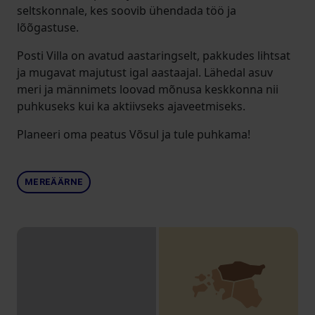
seltskonnale, kes soovib ühendada töö ja
lõõgastuse.
Posti Villa on avatud aastaringselt, pakkudes lihtsat
ja mugavat majutust igal aastaajal. Lähedal asuv
meri ja männimets loovad mõnusa keskkonna nii
puhkuseks kui ka aktiivseks ajaveetmiseks.
Planeeri oma peatus Võsul ja tule puhkama!
MEREÄÄRNE