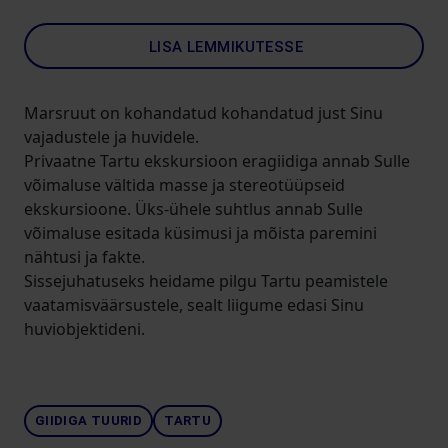
LISA LEMMIKUTESSE
Marsruut on kohandatud kohandatud just Sinu
vajadustele ja huvidele.
Privaatne Tartu ekskursioon eragiidiga annab Sulle
võimaluse vältida masse ja stereotüüpseid
ekskursioone. Üks-ühele suhtlus annab Sulle
võimaluse esitada küsimusi ja mõista paremini
nähtusi ja fakte.
Sissejuhatuseks heidame pilgu Tartu peamistele
vaatamisväärsustele, sealt liigume edasi Sinu
huviobjektideni.
GIIDIGA TUURID
TARTU