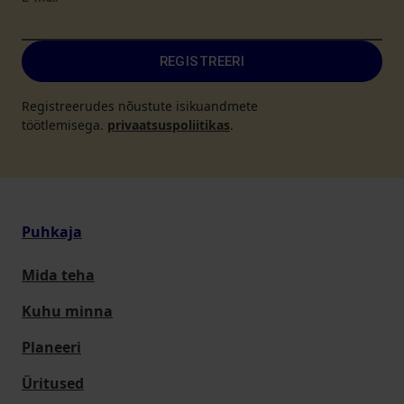
REGISTREERI
Registreerudes nõustute isikuandmete
töötlemisega.
privaatsuspoliitikas
.
Puhkaja
Mida teha
Kuhu minna
Planeeri
Üritused