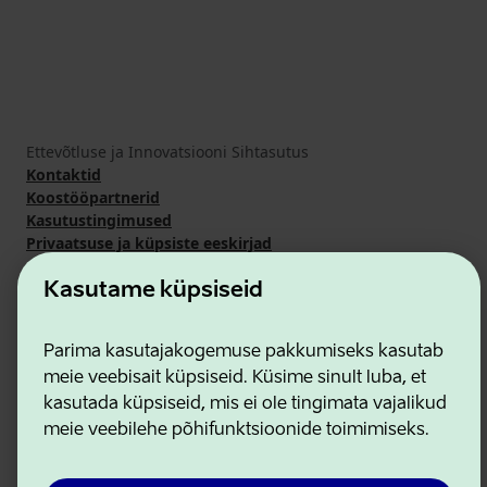
Ettevõtluse ja Innovatsiooni Sihtasutus
Kontaktid
Koostööpartnerid
Kasutustingimused
Privaatsuse ja küpsiste eeskirjad
Kasutame küpsiseid
Parima kasutajakogemuse pakkumiseks kasutab
meie veebisait küpsiseid. Küsime sinult luba, et
kasutada küpsiseid, mis ei ole tingimata vajalikud
meie veebilehe põhifunktsioonide toimimiseks.