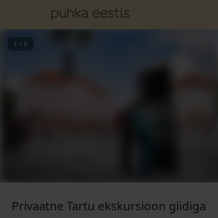
1
/
6
Privaatne Tartu ekskursioon giidiga