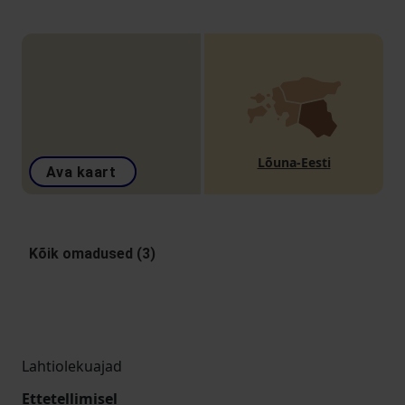
Lõuna-Eesti
Ava kaart
Kõik omadused (3)
Lahtiolekuajad
Ettetellimisel