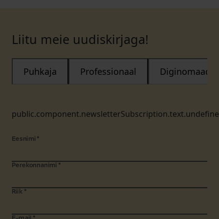
Liitu meie uudiskirjaga!
Puhkaja
Professionaal
Diginomaad
public.component.newsletterSubscription.text.undefin
Eesnimi
*
Perekonnanimi
*
Riik
*
E-mail
*