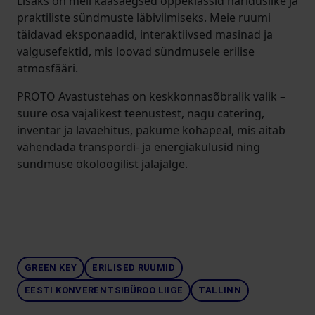
Lisaks on meil kaasaegsed õppeklassid hariduslike ja
praktiliste sündmuste läbiviimiseks. Meie ruumi
täidavad eksponaadid, interaktiivsed masinad ja
valgusefektid, mis loovad sündmusele erilise
atmosfääri.
PROTO Avastustehas on keskkonnasõbralik valik –
suure osa vajalikest teenustest, nagu catering,
inventar ja lavaehitus, pakume kohapeal, mis aitab
vähendada transpordi- ja energiakulusid ning
sündmuse ökoloogilist jalajälge.
GREEN KEY
ERILISED RUUMID
EESTI KONVERENTSIBÜROO LIIGE
TALLINN