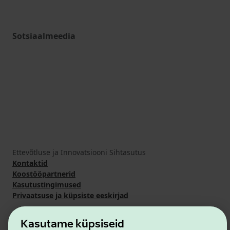
Sotsiaalmeedia
Ettevõtluse ja Innovatsiooni Sihtasutus
Kontaktid
Koostööpartnerid
Kasutustingimused
Privaatsuse ja küpsiste eeskirjad
Kasutame küpsiseid