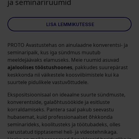
ja seminariruumid
LISA LEMMIKUTESSE
PROTO Avastustehas on ainulaadne konverentsi- ja
seminaripaik, kus iga sündmus muutub
meeldejäävaks elamuseks. Meie ruumid asuvad
ajaloolises tööstushoones
, pakkudes suurepärast
keskkonda nii väikestele koosviibimistele kui ka
suurtele pidulikele vastuvõttudele.
Ekspositsioonisaal on ideaalne suurte sündmuste,
konverentside, galaõhtusöökide ja esitluste
korraldamiseks. Pantera saal pakub seevastu
hubasemat, kuid professionaalset õhkkonda
seminarideks, koolitusteks ja töötubadeks, olles
varustatud tipptasemel heli- ja videotehnikaga.