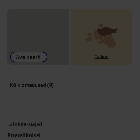
Tallinn
Ava kaart
Kõik omadused (9)
Lahtiolekuajad
Ettetellimisel