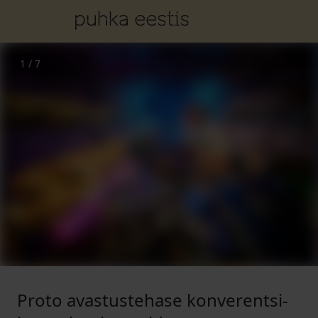
1
/
7
Proto avastustehase konverentsi-