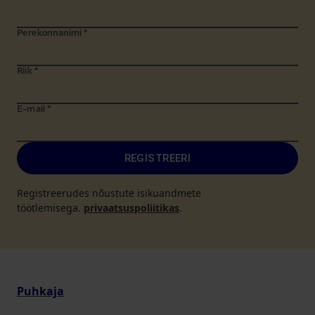
Perekonnanimi
*
Riik
*
E-mail
*
REGISTREERI
Registreerudes nõustute isikuandmete
töötlemisega.
privaatsuspoliitikas
.
Puhkaja