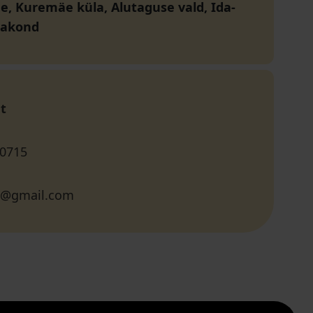
, Kuremäe küla, Alutaguse vald, Ida-
aakond
t
 0715
ee@gmail.com