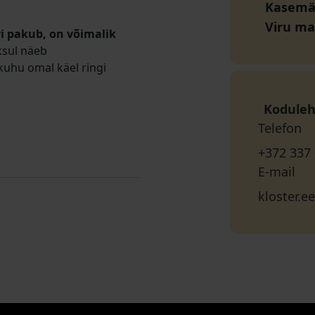
Kasemäe
Viru m
vi pakub, on võimalik
ksul näeb
 kuhu omal käel ringi
Koduleh
Telefon
+372 337
E-mail
kloster.