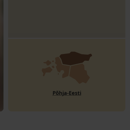
Põhja-Eesti