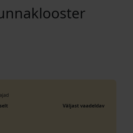
unnaklooster
ajad
selt
Väljast vaadeldav