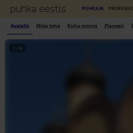
PUHKAJA
PROFESSI
Avaleht
Mida teha
Kuhu minna
Planeeri
1
/
6