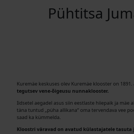
Pühtitsa Ju
Kuremäe keskuses olev Kuremäe klooster on 1891. 
tegutsev vene-õigeusu nunnaklooster.
Iidsetel aegadel asus siin eestlaste hiiepaik ja mäe al
täna tuntud „püha allikana“ oma tervendava vee poo
saad ka kümmelda.
Kloostri väravad on avatud külastajatele tasuta