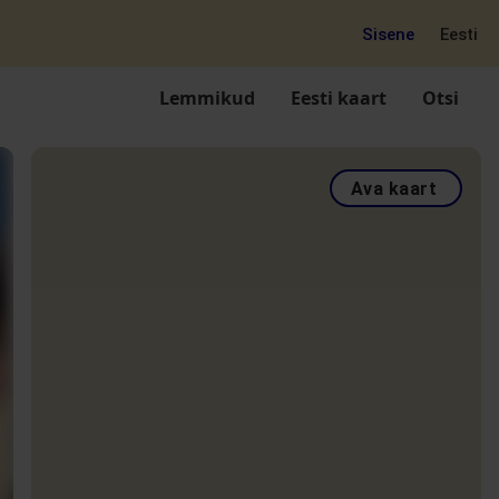
Sisene
Eesti
Lemmikud
Eesti kaart
Otsi
Ava kaart