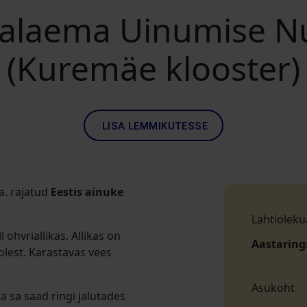
malaema Uinumise N
(Kuremäe klooster)
LISA LEMMIKUTESSE
a. rajatud
Eestis ainuke
Lahtioleku
l ohvriallikas. Allikas on
Aastaring
lest. Karastavas vees
Asukoht
ja sa saad ringi jalutades