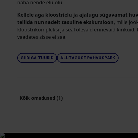
näha nende elu-olu.
Kellele aga kloostrielu ja ajalugu sügavamat hu
tellida nunnadelt tasuline ekskursioon,
mille joo
kloostrikompleksi ja seal olevaid erinevaid kirikuid,
vaadates sisse ei saa.
GIIDIGA TUURID
ALUTAGUSE RAHVUSPARK
Kõik omadused (1)