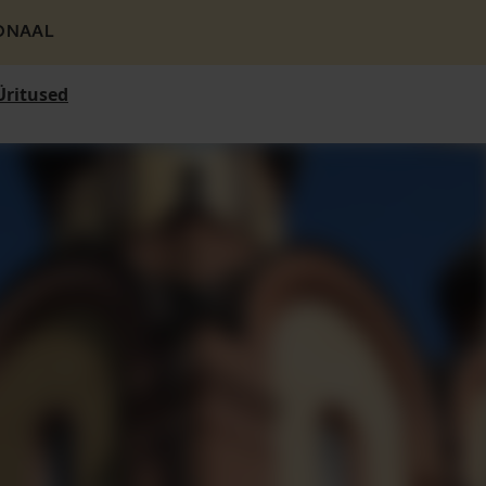
ONAAL
Üritused