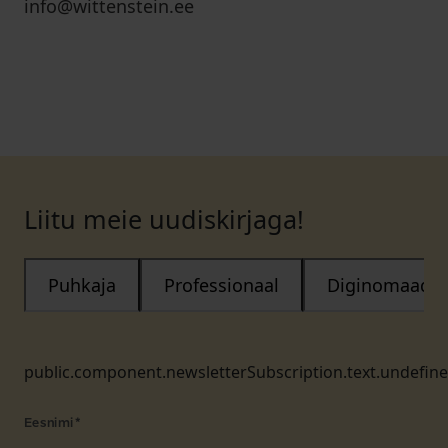
info@wittenstein.ee
Liitu meie uudiskirjaga!
Puhkaja
Professionaal
Diginomaad
public.component.newsletterSubscription.text.undefin
Eesnimi
*