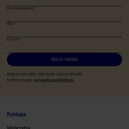
Perekonnanimi
*
Riik
*
E-mail
*
REGISTREERI
Registreerudes nõustute isikuandmete
töötlemisega.
privaatsuspoliitikas
.
Puhkaja
Mida teha