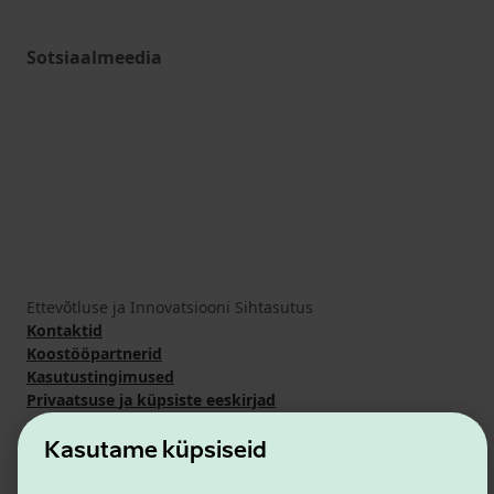
Sotsiaalmeedia
Ettevõtluse ja Innovatsiooni Sihtasutus
Kontaktid
Koostööpartnerid
Kasutustingimused
Privaatsuse ja küpsiste eeskirjad
Kasutame küpsiseid