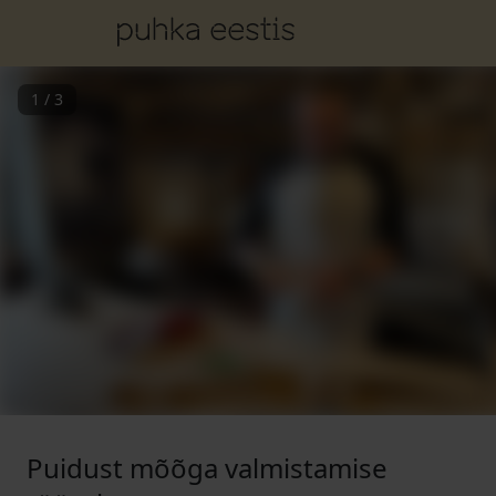
1
/
3
Puidust mõõga valmistamise