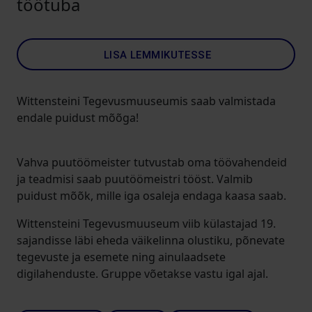
töötuba
LISA LEMMIKUTESSE
Wittensteini Tegevusmuuseumis saab valmistada
endale puidust mõõga!
Vahva puutöömeister tutvustab oma töövahendeid
ja teadmisi saab puutöömeistri tööst. Valmib
puidust mõõk, mille iga osaleja endaga kaasa saab.
Wittensteini Tegevusmuuseum viib külastajad 19.
sajandisse läbi eheda väikelinna olustiku, põnevate
tegevuste ja esemete ning ainulaadsete
digilahenduste. Gruppe võetakse vastu igal ajal.