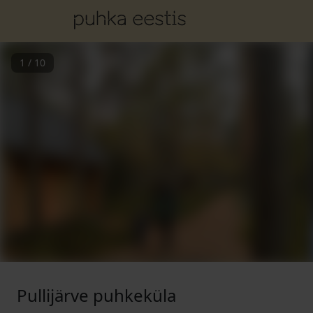
1
/
10
Pullijärve puhkeküla