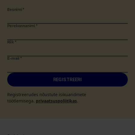
Eesnimi
*
Perekonnanimi
*
Riik
*
E-mail
*
REGISTREERI
Registreerudes nõustute isikuandmete
töötlemisega.
privaatsuspoliitikas
.