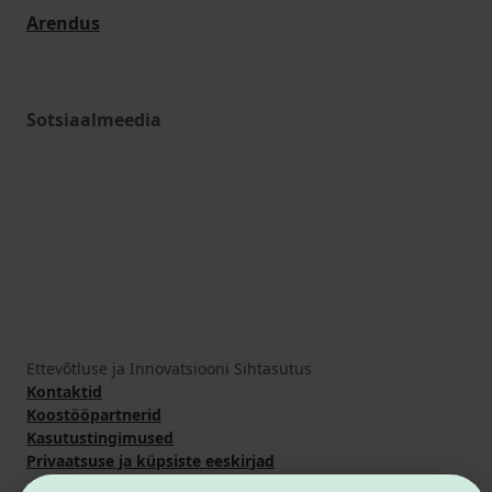
Arendus
Sotsiaalmeedia
Ettevõtluse ja Innovatsiooni Sihtasutus
Kontaktid
Koostööpartnerid
Kasutustingimused
Privaatsuse ja küpsiste eeskirjad