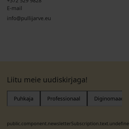
+372 529 9828
E-mail
info@pullijarve.eu
Liitu meie uudiskirjaga!
Puhkaja
Professionaal
Diginomaad
public.component.newsletterSubscription.text.undefin