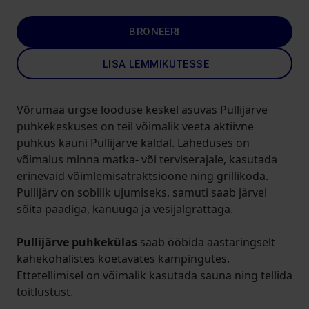
BRONEERI
LISA LEMMIKUTESSE
Võrumaa ürgse looduse keskel asuvas Pullijärve
puhkekeskuses on teil võimalik veeta aktiivne
puhkus kauni Pullijärve kaldal. Läheduses on
võimalus minna matka- või terviserajale, kasutada
erinevaid võimlemisatraktsioone ning grillikoda.
Pullijärv on sobilik ujumiseks, samuti saab järvel
sõita paadiga, kanuuga ja vesijalgrattaga.
Pullijärve puhkekülas
saab ööbida aastaringselt
kahekohalistes köetavates kämpingutes.
Ettetellimisel on võimalik kasutada sauna ning tellida
toitlustust.