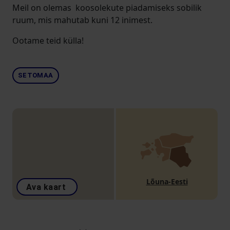
Meil on olemas koosolekute piadamiseks sobilik
ruum, mis mahutab kuni 12 inimest.
Ootame teid külla!
SETOMAA
Lõuna-Eesti
Ava kaart