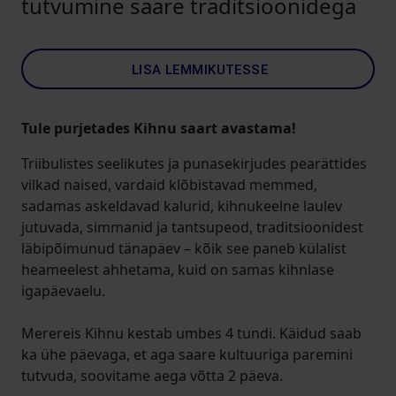
tutvumine saare traditsioonidega
LISA LEMMIKUTESSE
Tule purjetades Kihnu saart avastama!
Triibulistes seelikutes ja punasekirjudes pearättides
vilkad naised, vardaid klõbistavad memmed,
sadamas askeldavad kalurid, kihnukeelne laulev
jutuvada, simmanid ja tantsupeod, traditsioonidest
läbipõimunud tänapäev – kõik see paneb külalist
heameelest ahhetama, kuid on samas kihnlase
igapäevaelu.
Merereis Kihnu kestab umbes 4 tundi. Käidud saab
ka ühe päevaga, et aga saare kultuuriga paremini
tutvuda, soovitame aega võtta 2 päeva.