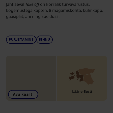
Jahtlaeval
Take off
on korralik turvavarustus,
kogemustega kapten, 8 magamiskohta, külmkapp,
gaasipliit, ahi ning soe dušš.
PURJETAMINE
KIHNU
Lääne-Eesti
Ava kaart