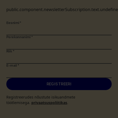
public.component.newsletterSubscription.text.undefin
Eesnimi
*
Perekonnanimi
*
Riik
*
E-mail
*
REGISTREERI
Registreerudes nõustute isikuandmete
töötlemisega.
privaatsuspoliitikas
.