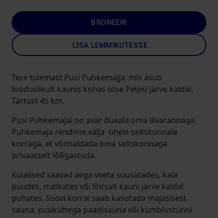
BRONEERI
LISA LEMMIKUTESSE
Tere tulemast Pusi Puhkemajja, mis asub
looduslikult kaunis kohas otse Peipsi järve kaldal,
Tartust 45 km.
Pusi Puhkemajal on avar õueala oma liivarannaga.
Puhkemaja rendime välja ühele seltskonnale
korraga, et võimaldada oma seltskonnaga
privaatselt lõõgastuda.
Külalised saavad aega veeta suusatades, kala
püüdes, matkates või lihtsalt kauni järve kaldal
puhates. Soovi korral saab kasutada majasisest
sauna, puuküttega paadisauna või kümblustünni