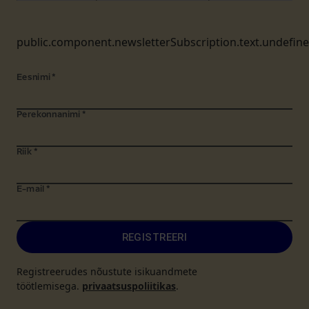
public.component.newsletterSubscription.text.undefin
Eesnimi
*
Perekonnanimi
*
Riik
*
E-mail
*
REGISTREERI
Registreerudes nõustute isikuandmete
töötlemisega.
privaatsuspoliitikas
.