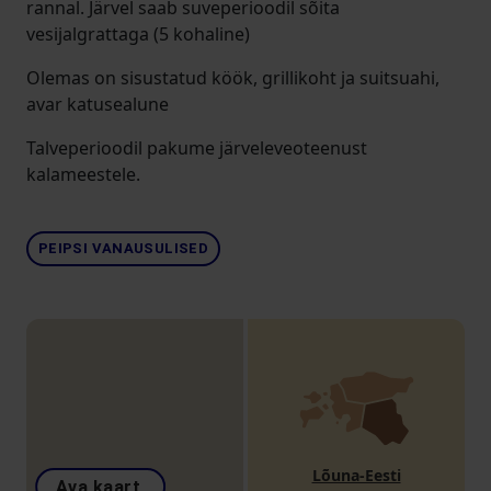
rannal. Järvel saab suveperioodil sõita
vesijalgrattaga (5 kohaline)
Olemas on sisustatud köök, grillikoht ja suitsuahi,
avar katusealune
Talveperioodil pakume järveleveoteenust
kalameestele.
PEIPSI VANAUSULISED
Lõuna-Eesti
Ava kaart