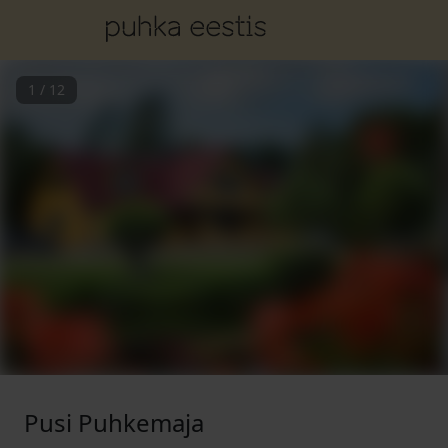
1
/
12
Pusi Puhkemaja