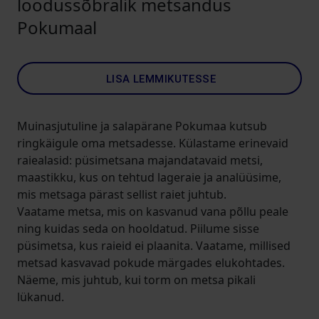
loodussõbralik metsandus
Pokumaal
LISA LEMMIKUTESSE
Muinasjutuline ja salapärane Pokumaa kutsub
ringkäigule oma metsadesse. Külastame erinevaid
raiealasid: püsimetsana majandatavaid metsi,
maastikku, kus on tehtud lageraie ja analüüsime,
mis metsaga pärast sellist raiet juhtub.
Vaatame metsa, mis on kasvanud vana põllu peale
ning kuidas seda on hooldatud. Piilume sisse
püsimetsa, kus raieid ei plaanita. Vaatame, millised
metsad kasvavad pokude märgades elukohtades.
Näeme, mis juhtub, kui torm on metsa pikali
lükanud.