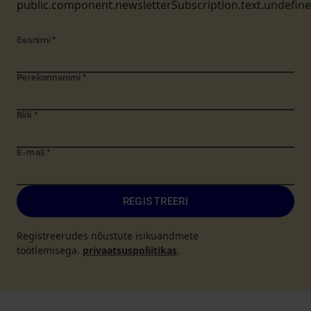
public.component.newsletterSubscription.text.undefin
Eesnimi
*
Perekonnanimi
*
Riik
*
E-mail
*
REGISTREERI
Registreerudes nõustute isikuandmete
töötlemisega.
privaatsuspoliitikas
.