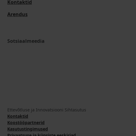
Kontaktid
Arendus
Sotsiaalmeedia
Ettevõtluse ja Innovatsiooni Sihtasutus
Kontaktid
Koostööpartnerid
Kasutustingimused
Privaatsuse ja küpsiste eeskirjad