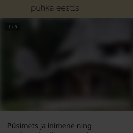
1
/
6
Püsimets ja inimene ning