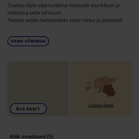
Osaleja õpib väärtustama metsade elurikkust ja
mõistma selle tähtsust.
Palume valida metsaretkeks sobiv riietus ja jalanõud!
VANA-VÕROMAA
Lõuna-Eesti
Ava kaart
Kõik omadused (5)