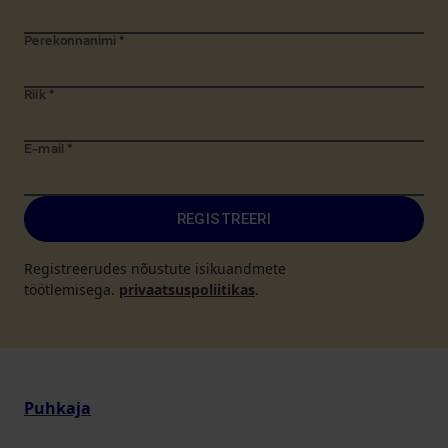
Perekonnanimi
*
Riik
*
E-mail
*
REGISTREERI
Registreerudes nõustute isikuandmete
töötlemisega.
privaatsuspoliitikas
.
Puhkaja