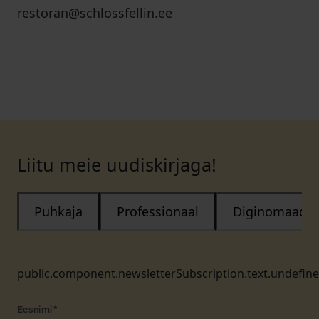
restoran@schlossfellin.ee
Liitu meie uudiskirjaga!
Puhkaja
Professionaal
Diginomaad
public.component.newsletterSubscription.text.undefin
Eesnimi
*