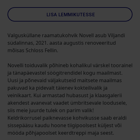
LISA LEMMIKUTESSE
Valgusküllane raamatukohvik Novell asub Viljandi
südalinnas, 2021. aasta augustis renoveeritud
mõisas Schloss Fellin.
Novelli toiduvalik põhineb kohalikul värskel toorainel
ja tänapäevastel söögitrendidel kogu maailmast.
Uusi ja põnevaid väljakutseid maitsete maailmas
pakuvad ka pidevalt täienev kokteilivalik ja
veinikaart. Kui armastad hubasust ja klaasgalerii
akendest avanevat vaadet ümbritsevale loodusele,
siis meie juurde tulek on parim valik!
Keldrikorrusel paiknevasse kohvikusse saab eraldi
sissepääsu kaudu hoone tiigipoolsest küljest või
mööda põhjapoolset keerdtreppi maja seest.