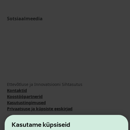
Sotsiaalmeedia
Ettevõtluse ja Innovatsiooni Sihtasutus
Kontaktid
Koostööpartnerid
Kasutustingimused
Privaatsuse ja küpsiste eeskirjad
Kasutame küpsiseid