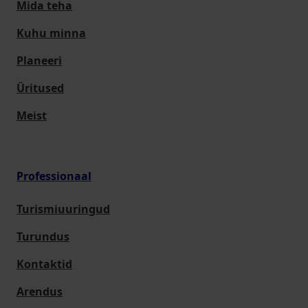
Mida teha
Kuhu minna
Planeeri
Üritused
Meist
Professionaal
Turismiuuringud
Turundus
Kontaktid
Arendus