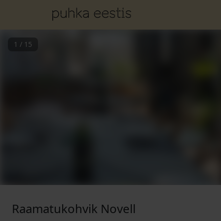
1
/
15
Raamatukohvik Novell