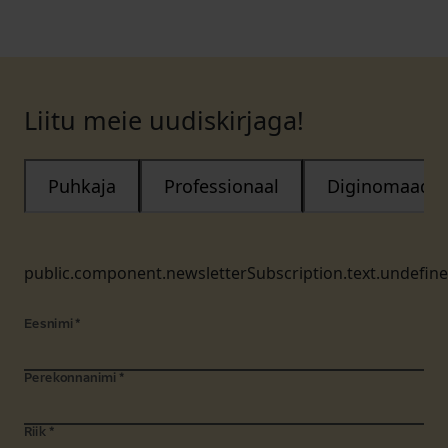
Liitu meie uudiskirjaga!
Puhkaja
Professionaal
Diginomaad
public.component.newsletterSubscription.text.undefin
Eesnimi
*
Perekonnanimi
*
Riik
*