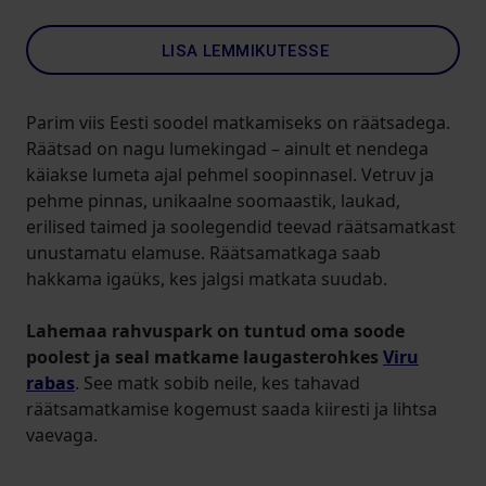
LISA LEMMIKUTESSE
Parim viis Eesti soodel matkamiseks on räätsadega.
Räätsad on nagu lumekingad – ainult et nendega
käiakse lumeta ajal pehmel soopinnasel. Vetruv ja
pehme pinnas, unikaalne soomaastik, laukad,
erilised taimed ja soolegendid teevad räätsamatkast
unustamatu elamuse. Räätsamatkaga saab
hakkama igaüks, kes jalgsi matkata suudab.
Lahemaa rahvuspark on tuntud oma soode
poolest ja seal matkame laugasterohkes
Viru
rabas
. See matk sobib neile, kes tahavad
räätsamatkamise kogemust saada kiiresti ja lihtsa
vaevaga.