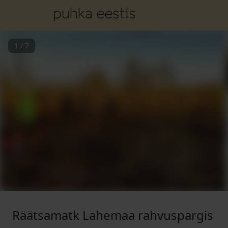
1
/
7
Räätsamatk Lahemaa rahvuspargis