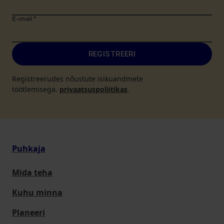
E-mail
*
REGISTREERI
Registreerudes nõustute isikuandmete
töötlemisega.
privaatsuspoliitikas
.
Puhkaja
Mida teha
Kuhu minna
Planeeri