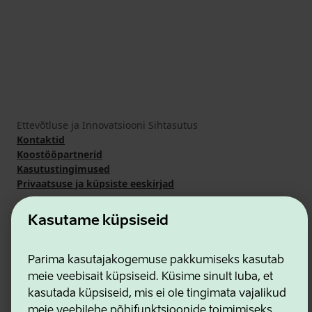
Ettevõtluse ja Innovatsiooni Sihtasutus
Kontaktid
Koostööpartnerid
Kasutustingimused
Privaatsuse ja küpsiste eeskirjad
Kasutame küpsiseid
Parima kasutajakogemuse pakkumiseks kasutab
meie veebisait küpsiseid. Küsime sinult luba, et
kasutada küpsiseid, mis ei ole tingimata vajalikud
meie veebilehe põhifunktsioonide toimimiseks.