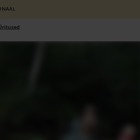
ONAAL
Üritused