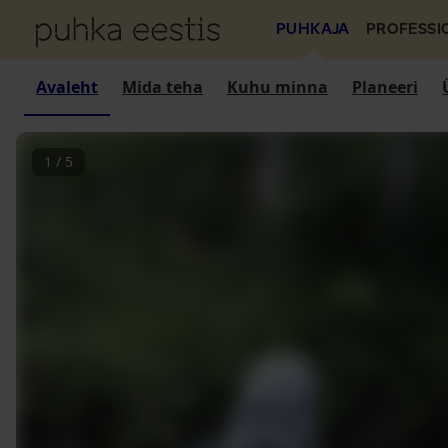
PUHKAJA
PROFESSI
Avaleht
Mida teha
Kuhu minna
Planeeri
1
/
5