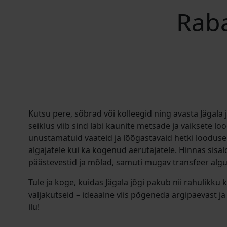
Raba
Kutsu pere, sõbrad või kolleegid ning avasta Jägala
seiklus viib sind läbi kaunite metsade ja vaiksete 
unustamatuid vaateid ja lõõgastavaid hetki looduse
algajatele kui ka kogenud aerutajatele. Hinnas sisal
päästevestid ja mõlad, samuti mugav transfeer algu
Tule ja koge, kuidas Jägala jõgi pakub nii rahulikku
väljakutseid – ideaalne viis põgeneda argipäevast j
ilu!