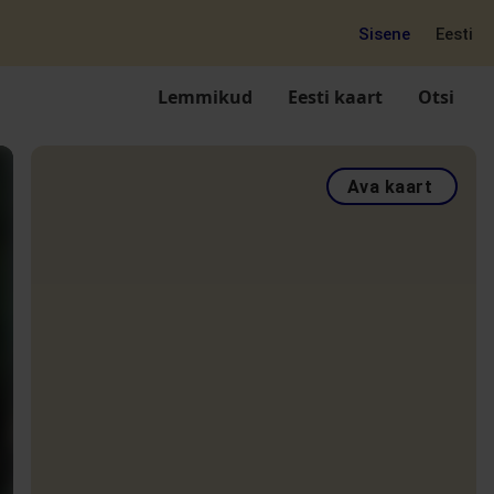
Sisene
Eesti
Lemmikud
Eesti kaart
Otsi
Ava kaart