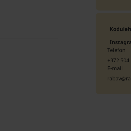
Koduleh
Instag
Telefon
+372 504
E-mail
rabav@ra