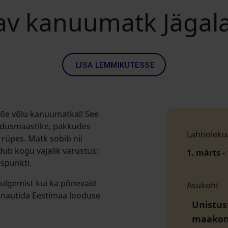
v kanuumatk Jägala
LISA LEMMIKUTESSE
 jõe võlu kanuumatkal! See
loodusmaastike, pakkudes
Lahtioleku
 rüpes. Matk sobib nii
dub kogu vajalik varustus:
1. märts - 
spunkti.
 kulgemist kui ka põnevaid
Asukoht
a nautida Eestimaa looduse
Unistus
maako