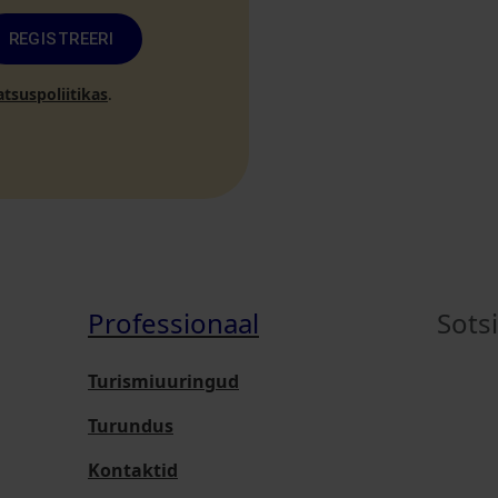
REGISTREERI
atsuspoliitikas
.
Professionaal
Sots
Turismiuuringud
Turundus
Kontaktid