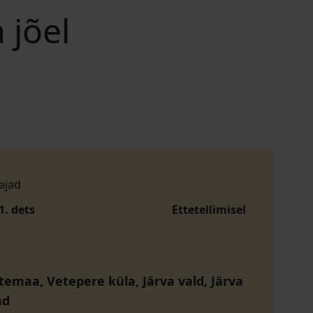
 jõel
ajad
1. dets
Ettetellimisel
temaa, Vetepere küla, Järva vald, Järva
nd