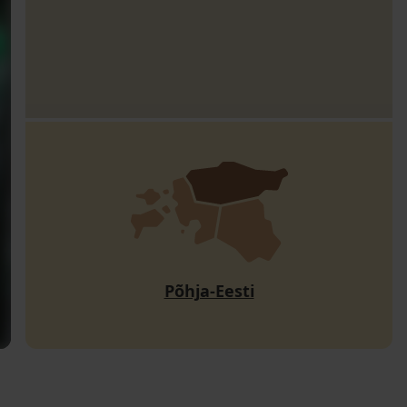
Põhja-Eesti