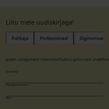
Liitu meie uudiskirjaga!
Puhkaja
Professionaal
Diginomaad
public.component.newsletterSubscription.text.undefin
Eesnimi
*
Perekonnanimi
*
Riik
*