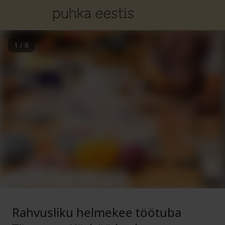
1
/
6
Rahvusliku helmekee töötuba