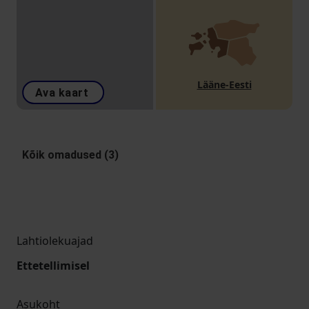
Lääne-Eesti
Ava kaart
Kõik omadused (3)
Lahtiolekuajad
Ettetellimisel
Asukoht