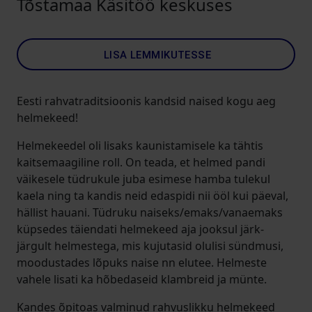
Tõstamaa Käsitöö keskuses
LISA LEMMIKUTESSE
Eesti rahvatraditsioonis kandsid naised kogu aeg
helmekeed!
Helmekeedel oli lisaks kaunistamisele ka tähtis
kaitsemaagiline roll. On teada, et helmed pandi
väikesele tüdrukule juba esimese hamba tulekul
kaela ning ta kandis neid edaspidi nii ööl kui päeval,
hällist hauani. Tüdruku naiseks/emaks/vanaemaks
küpsedes täiendati helmekeed aja jooksul järk-
järgult helmestega, mis kujutasid olulisi sündmusi,
moodustades lõpuks naise nn elutee. Helmeste
vahele lisati ka hõbedaseid klambreid ja münte.
Kandes õpitoas valminud rahvuslikku helmekeed