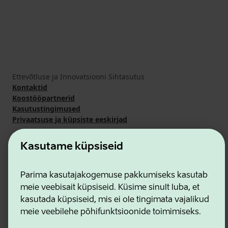
Ettevõtluse ja Innovatsiooni Sihtasutus
Kontaktid
Koostööpartnerid
Kasutustingimused
Privaatsuse ja küpsiste eeskirjad
Kasutame küpsiseid
Parima kasutajakogemuse pakkumiseks kasutab
meie veebisait küpsiseid. Küsime sinult luba, et
kasutada küpsiseid, mis ei ole tingimata vajalikud
meie veebilehe põhifunktsioonide toimimiseks.