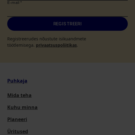
E-mail
*
REGISTREERI
Registreerudes nõustute isikuandmete
töötlemisega.
privaatsuspoliitikas
.
Puhkaja
Mida teha
Kuhu minna
Planeeri
Üritused