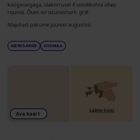
kööginurgaga, ülakorrusel 4 voodikohta ühes
ruumis. Õues on istumisnurk, grill.
Majutust pakume juunist augustini.
MEREÄÄRNE
HIIUMAA
Lääne-Eesti
Ava kaart