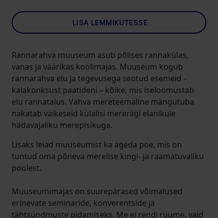
LISA LEMMIKUTESSE
Rannarahva muuseum asub põlises rannakülas,
vanas ja väärikas koolimajas. Muuseum kogub
rannarahva elu ja tegevusega seotud esemeid –
kalakonksust paatideni – kõike, mis iseloomustab
elu rannatalus. Vahva mereteemaline mängutuba
nakatab väikeseid külalisi mereriigi elanikule
hädavajaliku merepisikuga.
Lisaks leiad muuseumist ka ägeda poe, mis on
tuntud oma põneva merelise kingi- ja raamatuvaliku
poolest.
Muuseumimajas on suurepärased võimalused
erinevate seminaride, konverentside ja
tähtsündmuste pidamiseks. Me ei rendi ruume, vaid