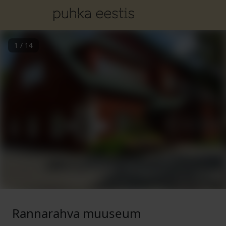
1
/
14
Rannarahva muuseum