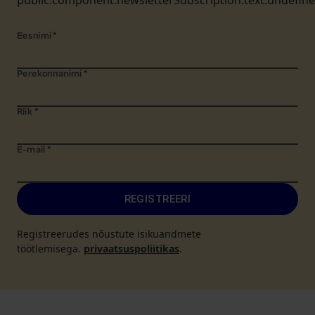
public.component.newsletterSubscription.text.undefin
Eesnimi
*
Perekonnanimi
*
Riik
*
E-mail
*
REGISTREERI
Registreerudes nõustute isikuandmete
töötlemisega.
privaatsuspoliitikas
.