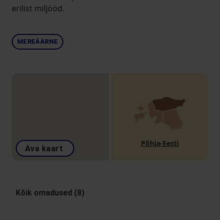
erilist miljööd.
MEREÄÄRNE
Põhja-Eesti
Ava kaart
Kõik omadused (8)