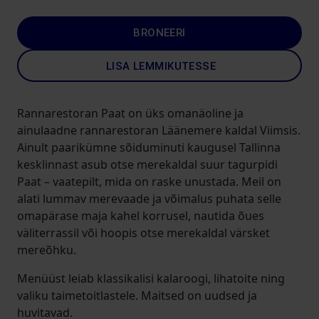
BRONEERI
LISA LEMMIKUTESSE
Rannarestoran Paat on üks omanäoline ja
ainulaadne rannarestoran Läänemere kaldal Viimsis.
Ainult paarikümne sõiduminuti kaugusel Tallinna
kesklinnast asub otse merekaldal suur tagurpidi
Paat – vaatepilt, mida on raske unustada. Meil on
alati lummav merevaade ja võimalus puhata selle
omapärase maja kahel korrusel, nautida õues
väliterrassil või hoopis otse merekaldal värsket
mereõhku.
Menüüst leiab klassikalisi kalaroogi, lihatoite ning
valiku taimetoitlastele. Maitsed on uudsed ja
huvitavad.