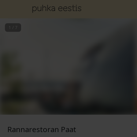
1
/
7
Rannarestoran Paat