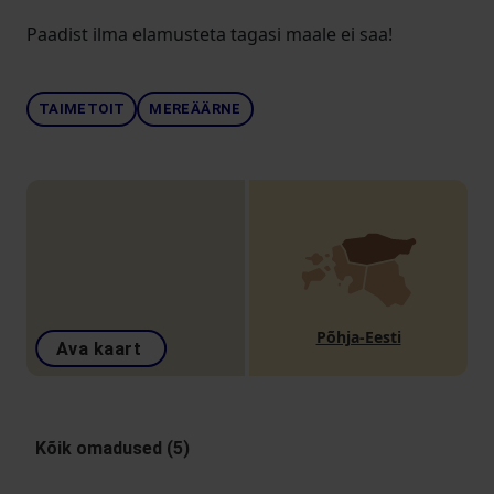
Paadist ilma elamusteta tagasi maale ei saa!
TAIMETOIT
MEREÄÄRNE
Põhja-Eesti
Ava kaart
Kõik omadused (5)