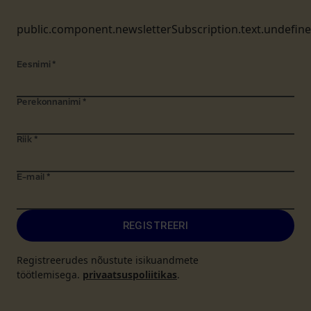
public.component.newsletterSubscription.text.undefin
Eesnimi
*
Perekonnanimi
*
Riik
*
E-mail
*
REGISTREERI
Registreerudes nõustute isikuandmete
töötlemisega.
privaatsuspoliitikas
.