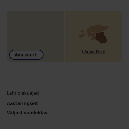
Lõuna-Eesti
Ava kaart
Lahtiolekuajad
Aastaringselt
Väljast vaadeldav