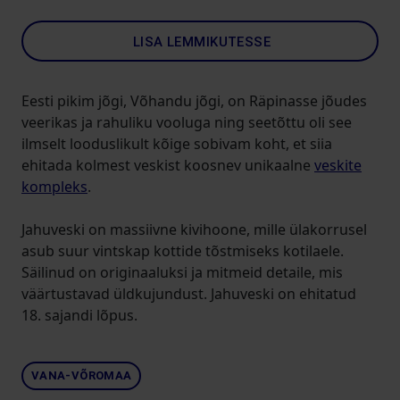
LISA LEMMIKUTESSE
Eesti pikim jõgi, Võhandu jõgi, on Räpinasse jõudes
veerikas ja rahuliku vooluga ning seetõttu oli see
ilmselt looduslikult kõige sobivam koht, et siia
ehitada kolmest veskist koosnev unikaalne
veskite
kompleks
.
Jahuveski on massiivne kivihoone, mille ülakorrusel
asub suur vintskap kottide tõstmiseks kotilaele.
Säilinud on originaaluksi ja mitmeid detaile, mis
väärtustavad üldkujundust. Jahuveski on ehitatud
18. sajandi lõpus.
VANA-VÕROMAA