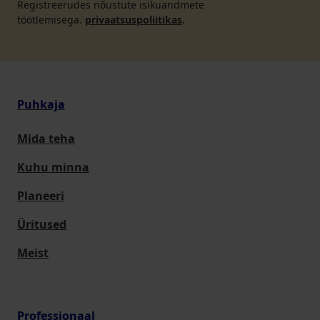
Registreerudes nõustute isikuandmete
töötlemisega.
privaatsuspoliitikas
.
Puhkaja
Mida teha
Kuhu minna
Planeeri
Üritused
Meist
Professionaal