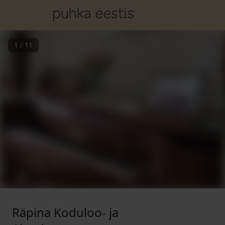
1
/
11
Räpina Koduloo- ja