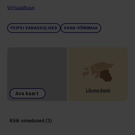
Virtuaaltuur
PEIPSI VANAUSULISED
VANA-VÕROMAA
Lõuna-Eesti
Ava kaart
Kõik omadused (3)