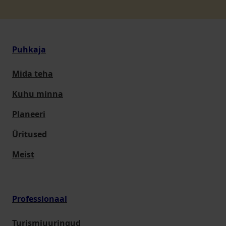
Puhkaja
Mida teha
Kuhu minna
Planeeri
Üritused
Meist
Professionaal
Turismiuuringud