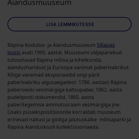
Aiandusmuuseum
LISA LEMMIKUTESSE
Räpina Koduloo- ja Aiandusmuuseum
Sillapää
lossis
avati 1995. aastal. Muuseumi väljapanekud
tutvustavad Räpina mõisa ja kihelkonda,
aiandusharidust ja Euroopa vanimat paberivabrikut.
Kõige vanemad eksponaadid ongi pärit
paberivabriku algusaegadest: 1786. aastast Räpina
paberiveski vesimärgiga kaltsupaber, 1862. aasta
pudeliposti dokumendid, 1865. aasta
paberitegemise ammutusraam vesimärgiga jne.
Lisaks püsiekspositsioonile korraldab muuseum
erinevad näitusi ja giidiga jalutuskäike mõisaparki ja
Räpina Aianduskooli kollektsiooniaeda.