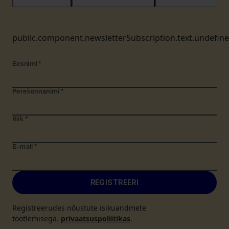
public.component.newsletterSubscription.text.undefin
Eesnimi
*
Perekonnanimi
*
Riik
*
E-mail
*
REGISTREERI
Registreerudes nõustute isikuandmete
töötlemisega.
privaatsuspoliitikas
.