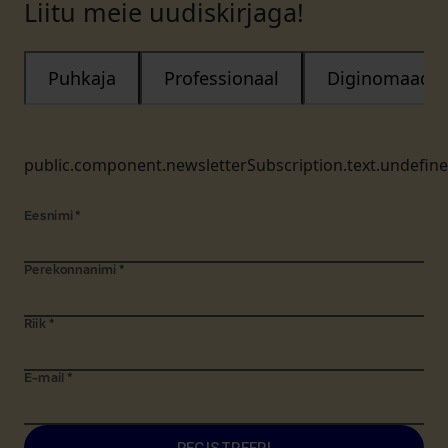
Liitu meie uudiskirjaga!
Puhkaja
Professionaal
Diginomaad
public.component.newsletterSubscription.text.undefin
Eesnimi
*
Perekonnanimi
*
Riik
*
E-mail
*