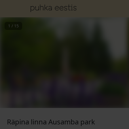
1
/
15
Räpina linna Ausamba park