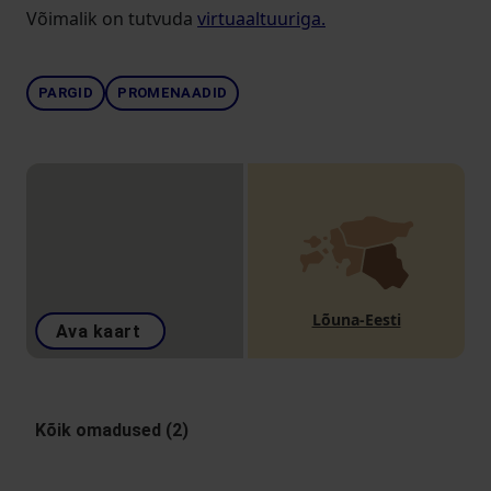
Võimalik on tutvuda
virtuaaltuuriga.
PARGID
PROMENAADID
Lõuna-Eesti
Ava kaart
Kõik omadused (2)