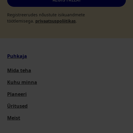
REGISTREERI
Registreerudes nõustute isikuandmete
töötlemisega.
privaatsuspoliitikas
.
Puhkaja
Mida teha
Kuhu minna
Planeeri
Üritused
Meist