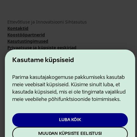
Ettevõtluse ja Innovatsiooni Sihtasutus
Kontaktid
Koostööpartnerid
Kasutustingimused
Privaatsuse ja küpsiste eeskirjad
Kasutame küpsiseid
Parima kasutajakogemuse pakkumiseks kasutab
meie veebisait küpsiseid. Küsime sinult luba, et
kasutada küpsiseid, mis ei ole tingimata vajalikud
meie veebilehe põhifunktsioonide toimimiseks.
LUBA KÕIK
MUUDAN KÜPSISTE EELISTUSI