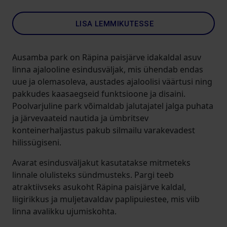
LISA LEMMIKUTESSE
Ausamba park on Räpina paisjärve idakaldal asuv
linna ajalooline esindusväljak, mis ühendab endas
uue ja olemasoleva, austades ajaloolisi väärtusi ning
pakkudes kaasaegseid funktsioone ja disaini.
Poolvarjuline park võimaldab jalutajatel jalga puhata
ja järvevaateid nautida ja ümbritsev
konteinerhaljastus pakub silmailu varakevadest
hilissügiseni.
Avarat esindusväljakut kasutatakse mitmeteks
linnale olulisteks sündmusteks. Pargi teeb
atraktiivseks asukoht Räpina paisjärve kaldal,
liigirikkus ja muljetavaldav paplipuiestee, mis viib
linna avalikku ujumiskohta.